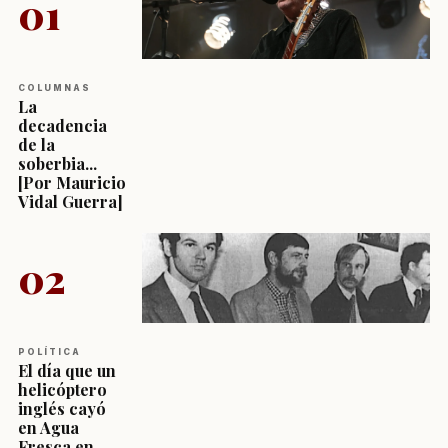
01
COLUMNAS
La
decadencia
de la
soberbia...
[Por Mauricio
Vidal Guerra]
02
POLÍTICA
El día que un
helicóptero
inglés cayó
en Agua
Fresca en