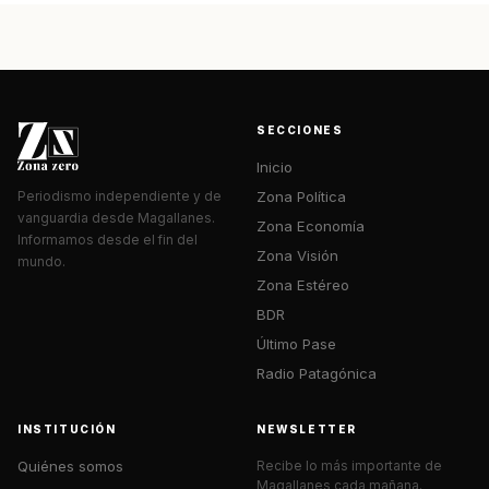
SECCIONES
Inicio
Zona Política
Periodismo independiente y de
vanguardia desde Magallanes.
Zona Economía
Informamos desde el fin del
Zona Visión
mundo.
Zona Estéreo
BDR
Último Pase
Radio Patagónica
INSTITUCIÓN
NEWSLETTER
Quiénes somos
Recibe lo más importante de
Magallanes cada mañana.