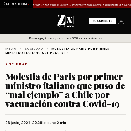
ÚLTIMA HORA
ad histórica [Por Mauricio Vidal Guerra]
Informe técnico revela que pista de Aeródromo de
SUSCRÍBETE
Domingo, 9 de agosto de 2026 · Punta Arenas
INICIO
/
SOCIEDAD
/
MOLESTIA DE PARIS POR PRIMER
MINISTRO ITALIANO QUE PUSO DE “...
SOCIEDAD
Molestia de Paris por primer
ministro italiano que puso de
“mal ejemplo” a Chile por
vacunación contra Covid-19
26 junio, 2021 · 22:38
Lectura:
2 min