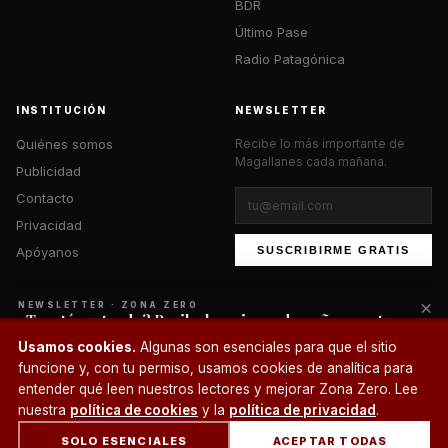
BDR
Último Pase
Radio Patagónica
INSTITUCIÓN
NEWSLETTER
Quiénes somos
Recibe lo más importante de
Magallanes cada mañana.
Publicidad
Contacto
Privacidad
Apóyanos
SUSCRIBIRME GRATIS
×
NEWSLETTER · ZONA ZERO
¿Te está gustando? Recibe lo mejor cada mañana en tu
correo.
© 2026 Zona Zero Media. Todos los derechos reservados.
Usamos cookies.
Algunas son esenciales para que el sitio
¿Un café?
funcione y, con tu permiso, usamos cookies de analítica para
SUSCRIBIRME
entender qué leen nuestros lectores y mejorar Zona Zero. Lee
nuestra
política de cookies
y la
política de privacidad
.
SOLO ESENCIALES
ACEPTAR TODAS