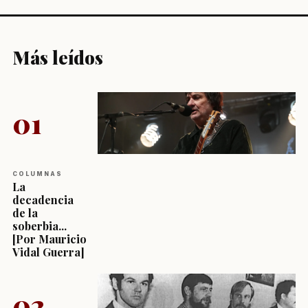
Más leídos
01
COLUMNAS
La
decadencia
de la
soberbia...
[Por Mauricio
Vidal Guerra]
02