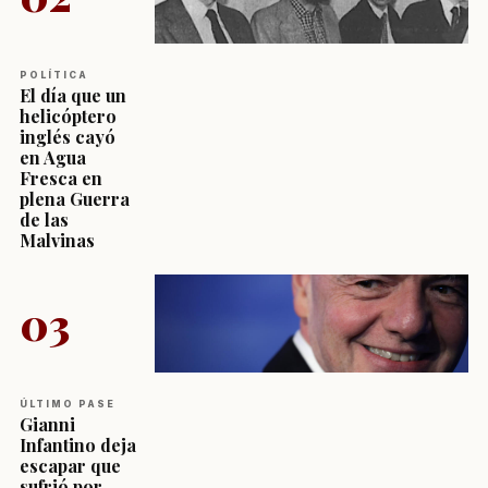
POLÍTICA
El día que un
helicóptero
inglés cayó
en Agua
Fresca en
plena Guerra
de las
Malvinas
03
ÚLTIMO PASE
Gianni
Infantino deja
escapar que
sufrió por