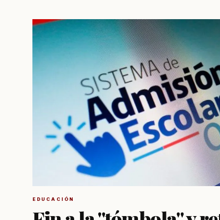
EDUCACIÓN
Fin a la "tómbola" y r