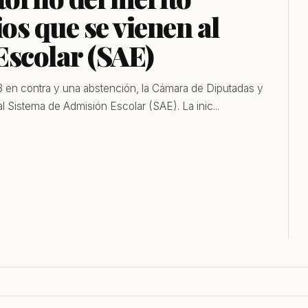
s que se vienen al
Escolar (SAE)
8 en contra y una abstención, la Cámara de Diputadas y
 Sistema de Admisión Escolar (SAE). La inic...
POLÍTICA
CULTURA
s: El polémico
Tensiones en la derecha: UDI
Por fin se ini
rocesal Penal
llama a Republicanos a la
restauración
 filtraciones
"madurez política" tras duras
Regional de 
presiones internas al Gobierno
durarán tres 