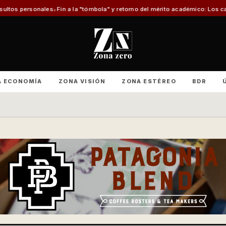
ola" y retorno del mérito académico: Los cambios que se vienen al Sistema 
A ECONOMÍA
ZONA VISIÓN
ZONA ESTÉREO
BDR