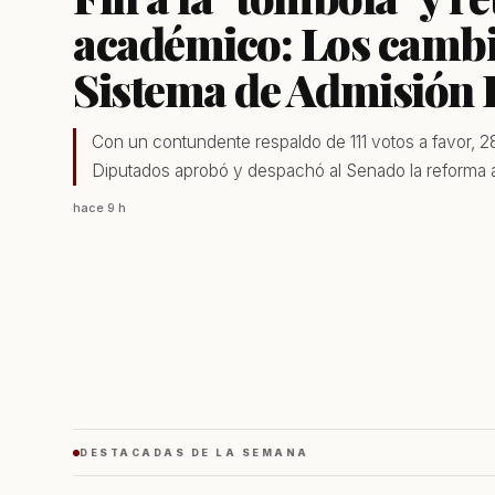
académico: Los cambio
Sistema de Admisión 
Con un contundente respaldo de 111 votos a favor, 2
Diputados aprobó y despachó al Senado la reforma al
hace 9 h
ECONOMÍA
DESTACADAS
“La pista no puede esperar hasta
Alerta en los medio
2027”: Gremios exigen adelantar
cambio al Código P
DESTACADAS DE LA SEMANA
obras del Aeródromo de Natales
que busca restringir
al último trimestre de 2026
a la prensa