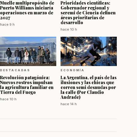
Muelle multipropósito de
Prioridades científicas:
Puerto Williams iniciaría
Gobernador regional y
operaciones en marzo de
seremi de Ciencia definen
2027
áreas prioritarias de
desarrollo
hace 9 h
hace 10 h
DESTACADAS
ECONOMÍA
Revolución patagónica:
La Argentina, el país de las
Nuevos rostros impulsan
ilusiones y las chicas que
la agricultura familiar en
corren semi desnudas por
Tierra del Fuego
la calle (Por Claudio
Andrade)
hace 10 h
hace 14 h
DESTACADAS
cian obras de
¡A paso de tortuga! El MOP
 en el Museo
promete una rotonda para el
Magallanes que
"Cruce de la Muerte" pero estará
años
lista recién en 8 años