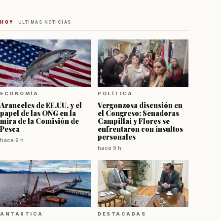
HOY
· ÚLTIMAS NOTICIAS
ECONOMÍA
POLÍTICA
Aranceles de EE.UU. y el
Vergonzosa discusión en
papel de las ONG en la
el Congreso: Senadoras
mira de la Comisión de
Campillai y Flores se
Pesca
enfrentaron con insultos
personales
hace 9 h
hace 9 h
ANTARTICA
DESTACADAS