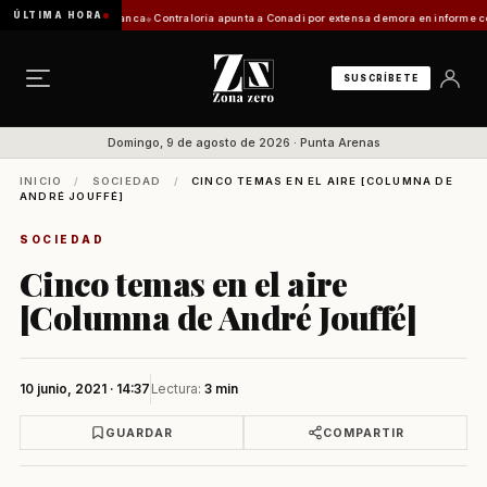
ÚLTIMA HORA
ción de Zona Franca
Contraloría apunta a Conadi por extensa demora en informe costero ka
SUSCRÍBETE
Domingo, 9 de agosto de 2026 · Punta Arenas
INICIO
/
SOCIEDAD
/
CINCO TEMAS EN EL AIRE [COLUMNA DE
ANDRÉ JOUFFÉ]
SOCIEDAD
Cinco temas en el aire
[Columna de André Jouffé]
10 junio, 2021 · 14:37
Lectura:
3 min
GUARDAR
COMPARTIR