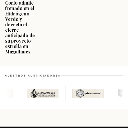
Corfo admite
frenado en el
Hidrógeno
Verde y
decreta el
cierre
anticipado de
su proyecto
estrella en
Magallanes
NUESTROS AUSPICIADORES