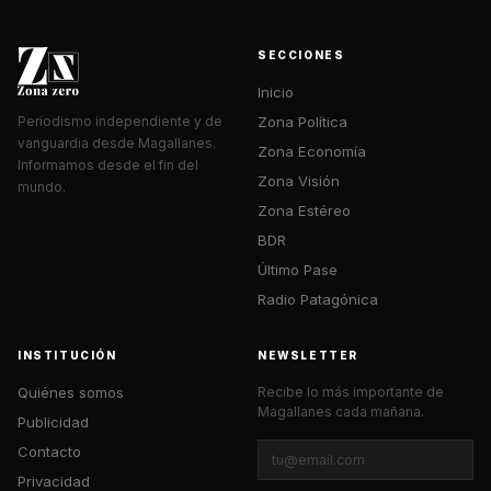
SECCIONES
Inicio
Zona Política
Periodismo independiente y de
vanguardia desde Magallanes.
Zona Economía
Informamos desde el fin del
Zona Visión
mundo.
Zona Estéreo
BDR
Último Pase
Radio Patagónica
INSTITUCIÓN
NEWSLETTER
Quiénes somos
Recibe lo más importante de
Magallanes cada mañana.
Publicidad
Contacto
Privacidad