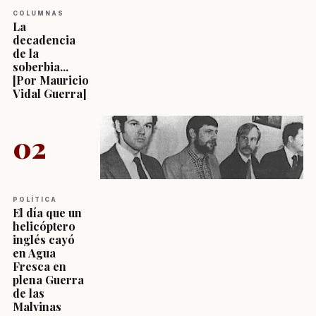
COLUMNAS
La
decadencia
de la
soberbia...
[Por Mauricio
Vidal Guerra]
02
POLÍTICA
El día que un
helicóptero
inglés cayó
en Agua
Fresca en
plena Guerra
de las
Malvinas