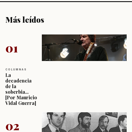
Más leídos
01
COLUMNAS
La
decadencia
de la
soberbia...
[Por Mauricio
Vidal Guerra]
02