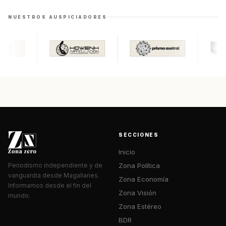
NUESTROS AUSPICIADORES
SECCIONES
Inicio
Zona Política
Periodismo independiente y de
vanguardia desde Magallanes.
Zona Economía
Informamos desde el fin del
Zona Visión
mundo.
Zona Estéreo
BDR