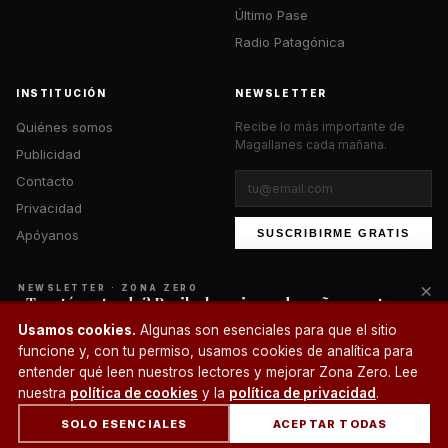
Último Pase
Radio Patagónica
INSTITUCIÓN
NEWSLETTER
Quiénes somos
Recibe lo más importante de
Magallanes cada mañana.
Publicidad
Contacto
Privacidad
Apóyanos
SUSCRIBIRME GRATIS
×
NEWSLETTER · ZONA ZERO
¿Te está gustando? Recibe lo mejor cada mañana en tu
correo.
© 2026 Zona Zero Media. Todos los derechos reservados.
Usamos cookies.
Algunas son esenciales para que el sitio
¿Un café?
funcione y, con tu permiso, usamos cookies de analítica para
SUSCRIBIRME
entender qué leen nuestros lectores y mejorar Zona Zero. Lee
nuestra
política de cookies
y la
política de privacidad
.
SOLO ESENCIALES
ACEPTAR TODAS
INICIO
SECCIONES
BUSCAR
CUENTA