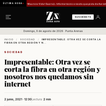
ÚLTIMA HORA
d histórica [Por Mauricio Vidal Guerra]
Informe técnico revela que pista de Aeródromo de
SUSCRÍBETE
Domingo, 9 de agosto de 2026 · Punta Arenas
INICIO
/
SOCIEDAD
/
IMPRESENTABLE: OTRA VEZ SE CORTA LA
FIBRA EN OTRA REGIÓN Y N...
SOCIEDAD
Impresentable: Otra vez se
corta la fibra en otra región y
nosotros nos quedamos sin
internet
2 junio, 2021 · 12:30
Lectura:
2 min