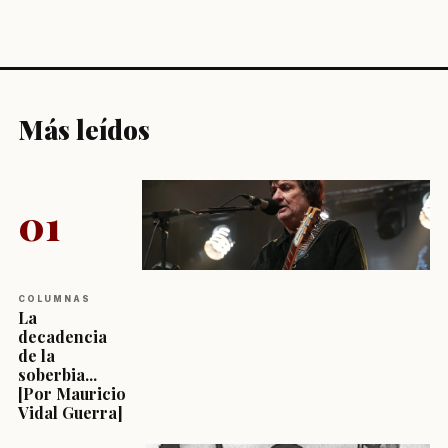
Más leídos
01
COLUMNAS
La
decadencia
de la
soberbia...
[Por Mauricio
Vidal Guerra]