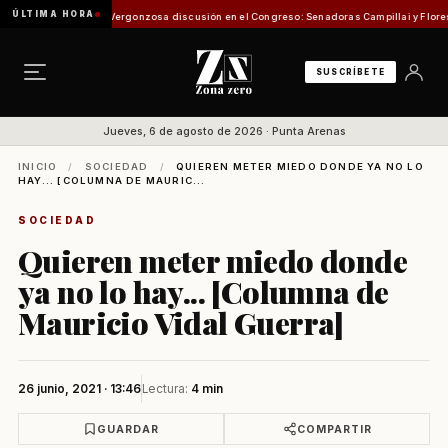
ÚLTIMA HORA
n de Pesca
Vergonzosa discusión en el Congreso: Senadoras Campillai y Flores se enfren
SUSCRÍBETE
Jueves, 6 de agosto de 2026 · Punta Arenas
INICIO
/
SOCIEDAD
/
QUIEREN METER MIEDO DONDE YA NO LO
HAY... [COLUMNA DE MAURIC...
SOCIEDAD
Quieren meter miedo donde
ya no lo hay... [Columna de
Mauricio Vidal Guerra]
26 junio, 2021 · 13:46
Lectura:
4 min
GUARDAR
COMPARTIR