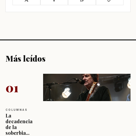
Más leídos
01
COLUMNAS
La
decadencia
de la
soberbia...