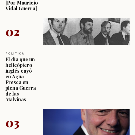
[Por Mauricio
Vidal Guerra]
02
POLÍTICA
El día que un
helicóptero
inglés cayó
en Agua
Fresca en
plena Guerra
de las
Malvinas
03