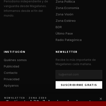
Zona Política
Periodismo independiente y de
vanguardia desde Magallanes.
Zona Economía
Informamos desde el fin del
Zona Visión
mundo.
Zona Estéreo
BDR
Último Pase
Radio Patagónica
INSTITUCIÓN
NEWSLETTER
Quiénes somos
Recibe lo más importante de
Magallanes cada mañana.
Publicidad
Contacto
Privacidad
Apóyanos
SUSCRIBIRME GRATIS
×
NEWSLETTER · ZONA ZERO
¿Te está gustando? Recibe lo mejor cada mañana en tu
correo.
© 2026 Zona Zero Media. Todos los derechos reservados.