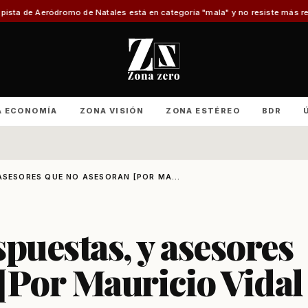
Natales está en categoría "mala" y no resiste más reparaciones
Advierten 
A ECONOMÍA
ZONA VISIÓN
ZONA ESTÉREO
BDR
ASESORES QUE NO ASESORAN [POR MA...
puestas, y asesores
[Por Mauricio Vidal