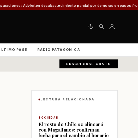
desabastecimiento parcial por demoras en pasos fronterizos y critican a s
ÚLTIMO PASE
RADIO PATAGÓNICA
SUSCRIBIRSE GRATIS
LECTURA RELACIONADA
SOCIEDAD
El resto de Chile se alineará
con Magallanes: confirman
fecha para el cambio al horario