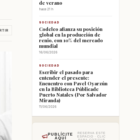
de verano
hace 21 h
SOCIEDAD
Codelco afianza su posición
RTIR
global en la producción de
renio, con 10% del mercado
mundial
16/06/2026
SOCIEDAD
Escribir el pasado para
entender el presente:
Encuentro con Pavel Oyarzún
en la Biblioteca Públicade
Puerto Natales (Por Salvador
Miranda)
11/06/2026
RESERVA ESTE
PUBLÍCITE
ESPACIO · CLIC
AQUÍ
PARA COTIZAR