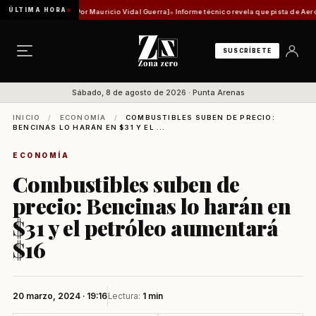
ÚLTIMA HORA
dad histórica [Por Mauricio Vidal Guerra]
Informe técnico revela que pista de Aeródromo 
SUSCRÍBETE
Sábado, 8 de agosto de 2026 · Punta Arenas
INICIO
/
ECONOMÍA
/
COMBUSTIBLES SUBEN DE PRECIO:
BENCINAS LO HARÁN EN $31 Y EL ...
ECONOMÍA
Combustibles suben de
precio: Bencinas lo harán en
$31 y el petróleo aumentará
$16
20 marzo, 2024 · 19:16
Lectura:
1 min