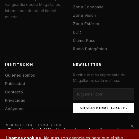
vanguardia desde Magallanes.
Zona Economía
Informamos desde el fin del
Zona Visión
mundo.
Zona Estéreo
BDR
Último Pase
Radio Patagónica
INSTITUCIÓN
NEWSLETTER
Quiénes somos
Recibe lo más importante de
Magallanes cada mañana.
Publicidad
Contacto
Privacidad
Apóyanos
SUSCRIBIRME GRATIS
×
NEWSLETTER · ZONA ZERO
¿Te está gustando? Recibe lo mejor cada mañana en tu
correo.
© 2026 Zona Zero Media. Todos los derechos reservados.
Usamos cookies.
Algunas son esenciales para que el sitio