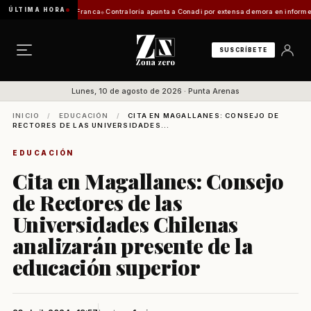
ÚLTIMA HORA
itación de Zona Franca
Contraloría apunta a Conadi por extensa demora en informe coster
SUSCRÍBETE
Lunes, 10 de agosto de 2026 · Punta Arenas
INICIO
/
EDUCACIÓN
/
CITA EN MAGALLANES: CONSEJO DE
RECTORES DE LAS UNIVERSIDADES...
EDUCACIÓN
Cita en Magallanes: Consejo
de Rectores de las
Universidades Chilenas
analizarán presente de la
educación superior