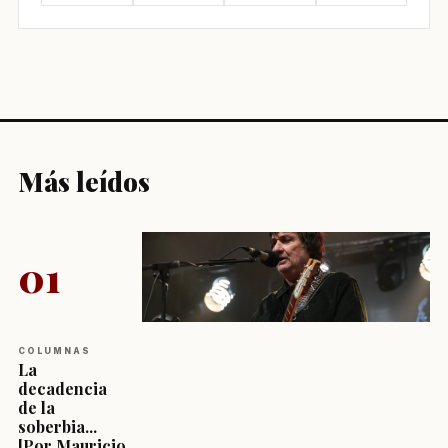
Más leídos
01
COLUMNAS
La
decadencia
de la
soberbia...
[Por Mauricio