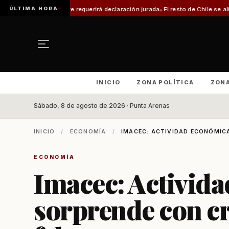
ÚLTIMA HORA
te requerirá declaración jurada
El resto de Chile se alineará con Magallane
INICIO
ZONA POLÍTICA
ZON
Sábado, 8 de agosto de 2026 · Punta Arenas
INICIO
/
ECONOMÍA
/
IMACEC: ACTIVIDAD ECONÓMICA
ECONOMÍA
Imacec: Activid
sorprende con cr