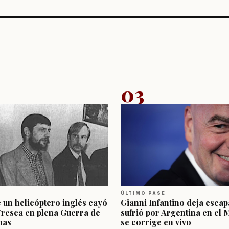
03
ÚLTIMO PASE
e un helicóptero inglés cayó
Gianni Infantino deja escap
Fresca en plena Guerra de
sufrió por Argentina en el 
nas
se corrige en vivo