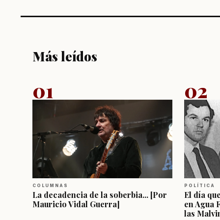
Más leídos
01
02
COLUMNAS
POLÍTICA
La decadencia de la soberbia... [Por
El día qu
Mauricio Vidal Guerra]
en Agua 
las Malvi