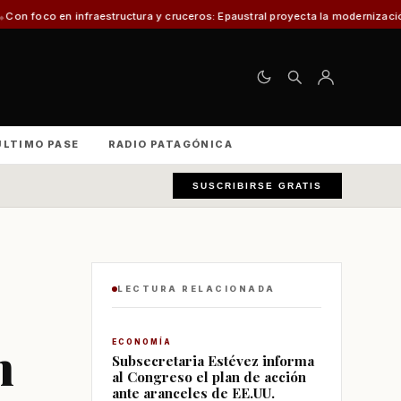
ructura y cruceros: Epaustral proyecta la modernización portuaria para el d
ÚLTIMO PASE
RADIO PATAGÓNICA
SUSCRIBIRSE GRATIS
LECTURA RELACIONADA
n
ECONOMÍA
Subsecretaria Estévez informa
al Congreso el plan de acción
ante aranceles de EE.UU.