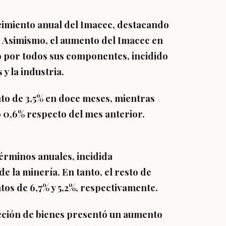
cimiento anual del Imacec,
destacando
es. Asimismo, el aumento del Imacec en
o por todos sus componentes, incidido
 y la industria.
o de 3,5% en doce meses, mientras
 0,6% respecto del mes anterior.
érminos anuales, incidida
e la minería. En tanto, el resto de
os de 6,7% y 5,2%, respectivamente.
cción de bienes presentó un aumento