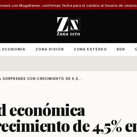
s: confirman fecha para el cambio al horario de verano
Con foco en infraest
A ECONOMÍA
ZONA VISIÓN
ZONA ESTÉREO
BDR
 SORPRENDE CON CRECIMIENTO DE 4,5...
ad económica
ecimiento de 4,5% e