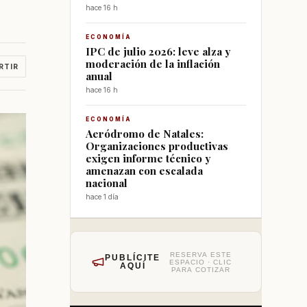
hace 16 h
ECONOMÍA
IPC de julio 2026: leve alza y
moderación de la inflación
RTIR
anual
hace 16 h
ECONOMÍA
Aeródromo de Natales:
Organizaciones productivas
exigen informe técnico y
amenazan con escalada
nacional
hace 1 día
RESERVA ESTE
PUBLÍCITE
ESPACIO · CLIC
AQUÍ
PARA COTIZAR