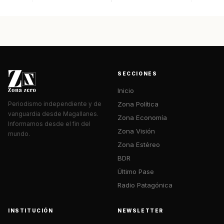
SECCIONES
Inicio
Zona Política
Periodismo independiente y de
vanguardia desde Magallanes.
Zona Economía
Informamos desde el fin del
Zona Visión
mundo.
Zona Estéreo
BDR
Último Pase
Radio Patagónica
INSTITUCIÓN
NEWSLETTER