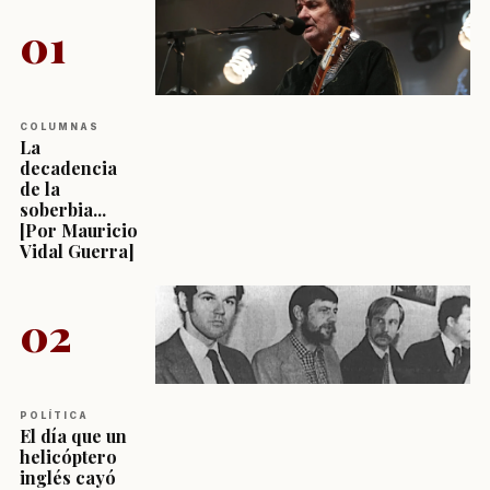
01
COLUMNAS
La
decadencia
de la
soberbia...
[Por Mauricio
Vidal Guerra]
02
POLÍTICA
El día que un
helicóptero
inglés cayó