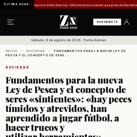
ÚLTIMA HORA
stórica [Por Mauricio Vidal Guerra]
Informe técnico revela que pista de Aeródromo de Nat
SUSCRÍBETE
Sábado, 8 de agosto de 2026 · Punta Arenas
INICIO
/
SOCIEDAD
/
FUNDAMENTOS PARA LA NUEVA LEY DE
PESCA Y EL CONCEPTO DE SERE...
SOCIEDAD
Fundamentos para la nueva
Ley de Pesca y el concepto de
seres «sintientes»: «hay peces
tímidos y atrevidos, han
aprendido a jugar fútbol, a
hacer trucos y
utilizar herramientas»