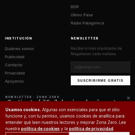
BDR
Último Pase
Radio Patagónica
INSTITUCIÓN
NEWSLETTER
Quiénes somos
Recibe lo más importante de
Magallanes cada mañana.
Publicidad
Contacto
Privacidad
Apóyanos
SUSCRIBIRME GRATIS
×
NEWSLETTER · ZONA ZERO
¿Te está gustando? Recibe lo mejor cada mañana en tu
correo.
© 2026 Zona Zero Media. Todos los derechos reservados.
Usamos cookies.
Algunas son esenciales para que el sitio
¿Un café?
funcione y, con tu permiso, usamos cookies de analítica para
SUSCRIBIRME
entender qué leen nuestros lectores y mejorar Zona Zero. Lee
nuestra
política de cookies
y la
política de privacidad
.