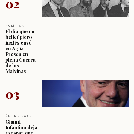
02
POLÍTICA
El día que un
helicóptero
inglés cayó
en Agua
Fresca en
plena Guerra
de las
Malvinas
03
ÚLTIMO PASE
Gianni
Infantino deja
escapar que