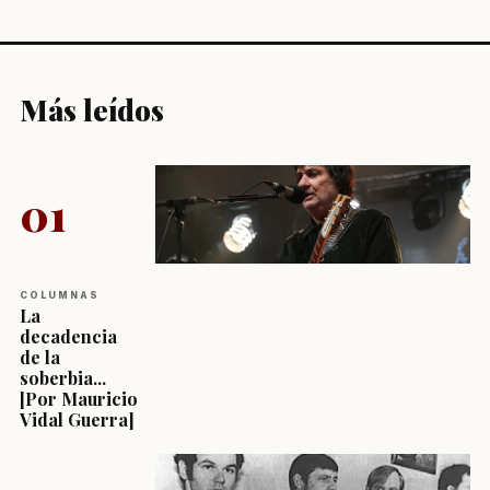
Más leídos
01
COLUMNAS
La
decadencia
de la
soberbia...
[Por Mauricio
Vidal Guerra]