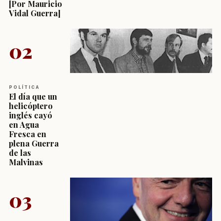
[Por Mauricio
Vidal Guerra]
02
POLÍTICA
El día que un
helicóptero
inglés cayó
en Agua
Fresca en
plena Guerra
de las
Malvinas
03