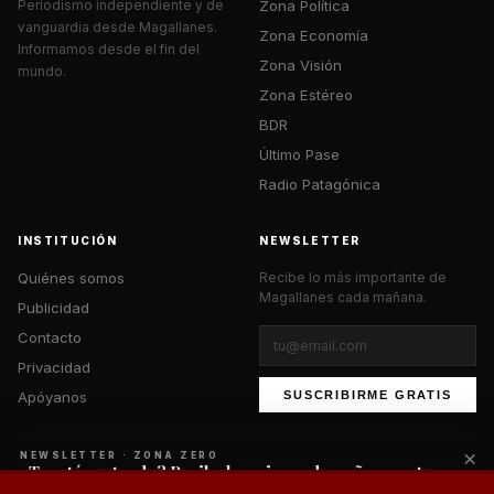
Zona Política
Periodismo independiente y de
vanguardia desde Magallanes.
Zona Economía
Informamos desde el fin del
Zona Visión
mundo.
Zona Estéreo
BDR
Último Pase
Radio Patagónica
INSTITUCIÓN
NEWSLETTER
Quiénes somos
Recibe lo más importante de
Magallanes cada mañana.
Publicidad
Contacto
Privacidad
Apóyanos
SUSCRIBIRME GRATIS
×
NEWSLETTER · ZONA ZERO
¿Te está gustando? Recibe lo mejor cada mañana en tu
correo.
© 2026 Zona Zero Media. Todos los derechos reservados.