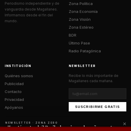
Zona Política
Periodismo independiente y de
vanguardia desde Magallanes.
Zona Economía
Informamos desde el fin del
Zona Visión
mundo.
Zona Estéreo
BDR
Último Pase
Radio Patagónica
INSTITUCIÓN
NEWSLETTER
Quiénes somos
Recibe lo más importante de
Magallanes cada mañana.
Publicidad
Contacto
Privacidad
Apóyanos
SUSCRIBIRME GRATIS
×
NEWSLETTER · ZONA ZERO
¿Te está gustando? Recibe lo mejor cada mañana en tu