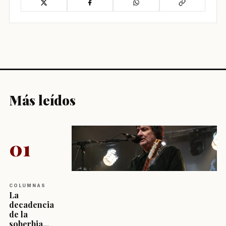
Más leídos
01
COLUMNAS
La
decadencia
de la
soberbia...