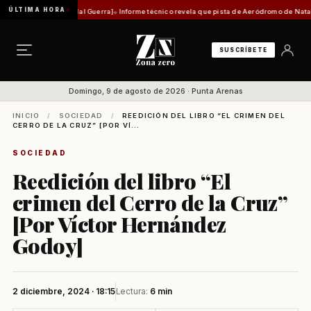
ÚLTIMA HORA
 Vidal Guerra]
Informe técnico revela que pista de Aeródromo de Natales está en categor
SUSCRÍBETE
Domingo, 9 de agosto de 2026 · Punta Arenas
INICIO
/
SOCIEDAD
/
REEDICIÓN DEL LIBRO “EL CRIMEN DEL
CERRO DE LA CRUZ” [POR VÍ...
SOCIEDAD
Reedición del libro “El
crimen del Cerro de la Cruz”
[Por Víctor Hernández
Godoy]
2 diciembre, 2024 · 18:15
Lectura:
6 min