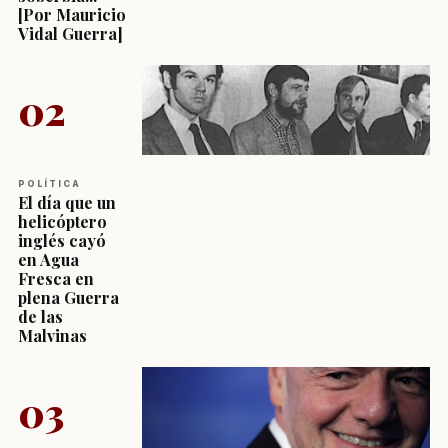
[Por Mauricio
Vidal Guerra]
02
POLÍTICA
El día que un
helicóptero
inglés cayó
en Agua
Fresca en
plena Guerra
de las
Malvinas
03