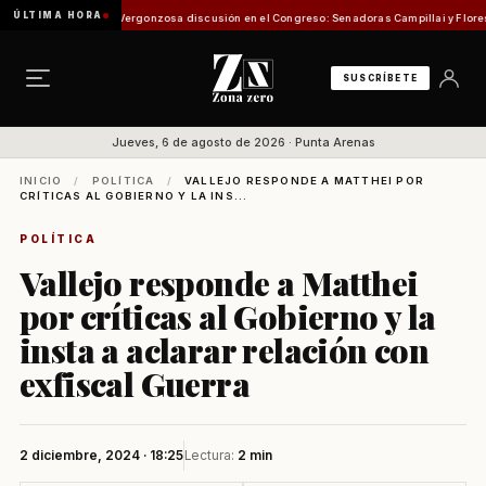
ÚLTIMA HORA
ión de Pesca
Vergonzosa discusión en el Congreso: Senadoras Campillai y Flores se enfr
SUSCRÍBETE
Jueves, 6 de agosto de 2026 · Punta Arenas
INICIO
/
POLÍTICA
/
VALLEJO RESPONDE A MATTHEI POR
CRÍTICAS AL GOBIERNO Y LA INS...
POLÍTICA
Vallejo responde a Matthei
por críticas al Gobierno y la
insta a aclarar relación con
exfiscal Guerra
2 diciembre, 2024 · 18:25
Lectura:
2 min