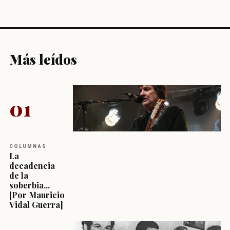
Más leídos
01
COLUMNAS
La
decadencia
de la
soberbia...
[Por Mauricio
Vidal Guerra]