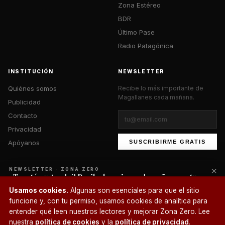
Zona Estéreo
BDR
Último Pase
Radio Patagónica
INSTITUCIÓN
NEWSLETTER
Quiénes somos
Recibe lo más importante de
Magallanes cada mañana.
Publicidad
Contacto
Privacidad
Apóyanos
SUSCRIBIRME GRATIS
×
NEWSLETTER · ZONA ZERO
¿Te está gustando? Recibe lo mejor cada mañana en tu
correo.
© 2026 Zona Zero Media. Todos los derechos reservados.
Usamos cookies.
Algunas son esenciales para que el sitio
¿Un café?
funcione y, con tu permiso, usamos cookies de analítica para
SUSCRIBIRME
entender qué leen nuestros lectores y mejorar Zona Zero. Lee
nuestra
política de cookies
y la
política de privacidad
.