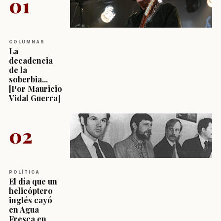
01
COLUMNAS
La
decadencia
de la
soberbia...
[Por Mauricio
Vidal Guerra]
02
POLÍTICA
El día que un
helicóptero
inglés cayó
en Agua
Fresca en