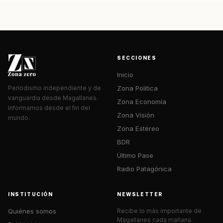
SECCIONES
Inicio
Zona Política
Periodismo independiente y de
vanguardia desde Magallanes.
Zona Economía
Informamos desde el fin del
Zona Visión
mundo.
Zona Estéreo
BDR
Último Pase
Radio Patagónica
INSTITUCIÓN
NEWSLETTER
Quiénes somos
Recibe lo más importante de
Magallanes cada mañana.