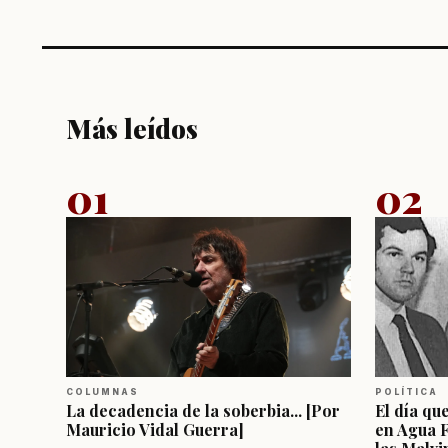
Más leídos
01
02
COLUMNAS
POLÍTICA
La decadencia de la soberbia... [Por
El día qu
Mauricio Vidal Guerra]
en Agua 