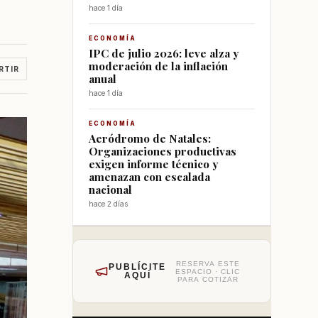
hace 1 día
ECONOMÍA
IPC de julio 2026: leve alza y
moderación de la inflación
RTIR
anual
hace 1 día
ECONOMÍA
Aeródromo de Natales:
Organizaciones productivas
exigen informe técnico y
amenazan con escalada
nacional
hace 2 días
RESERVA ESTE
PUBLÍCITE
ESPACIO · CLIC
AQUÍ
PARA COTIZAR