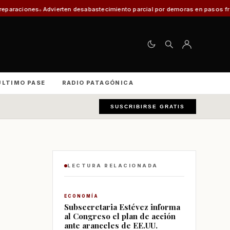
ten desabastecimiento parcial por demoras en pasos fronterizos y critican
ÚLTIMO PASE
RADIO PATAGÓNICA
SUSCRIBIRSE GRATIS
LECTURA RELACIONADA
ECONOMÍA
Subsecretaria Estévez informa
al Congreso el plan de acción
ante aranceles de EE.UU.