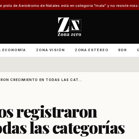
o de Natales está en categoría "mala" y no resiste más reparaciones
Advier
A ECONOMÍA
ZONA VISIÓN
ZONA ESTÉREO
BDR
ARON CRECIMIENTO EN TODAS LAS CAT...
os registraron
das las categorías