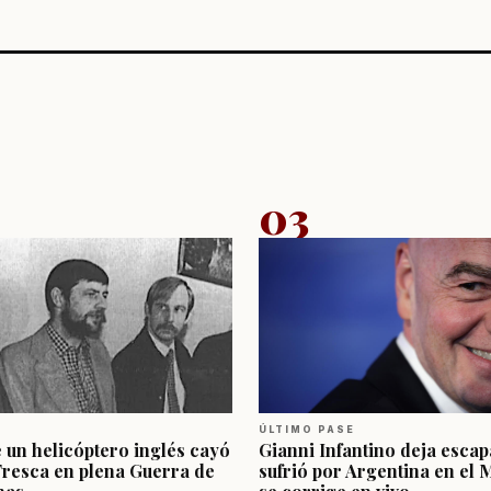
03
ÚLTIMO PASE
e un helicóptero inglés cayó
Gianni Infantino deja escap
Fresca en plena Guerra de
sufrió por Argentina en el 