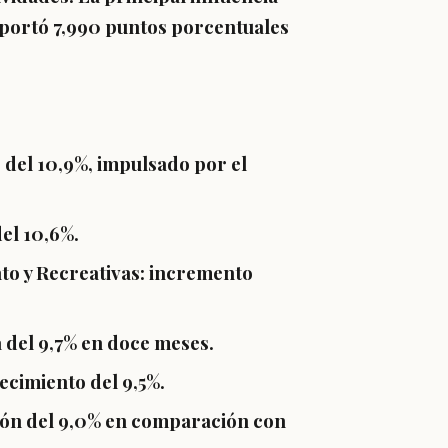
aportó
7,990 puntos porcentuales
 del
10,9%
, impulsado por el
del
10,6%
.
to y Recreativas:
incremento
a del
9,7%
en doce meses.
ecimiento del
9,5%
.
ón del
9,0%
en comparación con