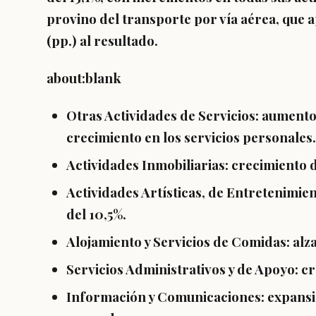
provino del
transporte por vía aérea
, que 
(pp.)
al resultado.
about:blank
Otras Actividades de Servicios:
aumento
crecimiento en los
servicios personales
.
Actividades Inmobiliarias:
crecimiento 
Actividades Artísticas, de Entretenimien
del
10,5%
.
Alojamiento y Servicios de Comidas:
alz
Servicios Administrativos y de Apoyo:
cr
Información y Comunicaciones:
expansi