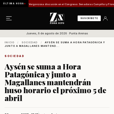
ÚLTIMA HORA
isión de Pesca
Vergonzosa discusión en el Congreso: Senadoras Campillai y Flores se en
SUSCRÍBETE
Jueves, 6 de agosto de 2026 · Punta Arenas
INICIO
/
SOCIEDAD
/
AYSÉN SE SUMA A HORA PATAGÓNICA Y
JUNTO A MAGALLANES MANTEND...
SOCIEDAD
Aysén se suma a Hora
Patagónica y junto a
Magallanes mantendrán
huso horario el próximo 5 de
abril