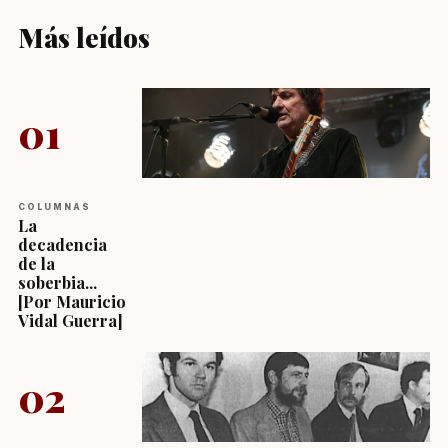
Más leídos
01
COLUMNAS
La
decadencia
de la
soberbia...
[Por Mauricio
Vidal Guerra]
02