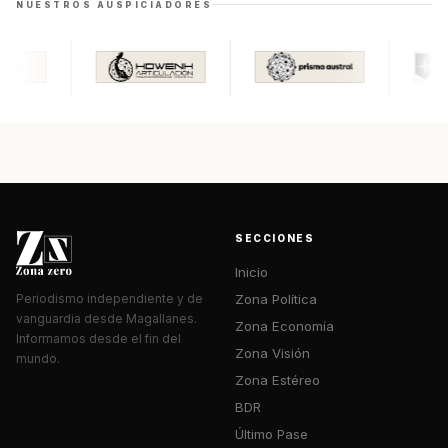
NUESTROS AUSPICIADORES
SECCIONES
Inicio
Zona Política
Periodismo independiente y de
vanguardia desde Magallanes.
Zona Economía
Informamos desde el fin del
Zona Visión
mundo.
Zona Estéreo
BDR
Último Pase