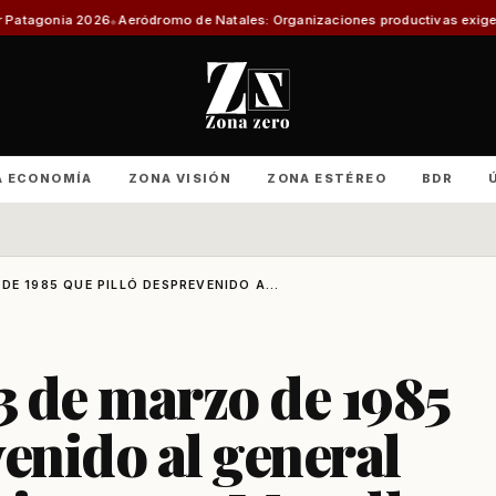
Natales: Organizaciones productivas exigen informe técnico y amenazan c
A ECONOMÍA
ZONA VISIÓN
ZONA ESTÉREO
BDR
DE 1985 QUE PILLÓ DESPREVENIDO A...
 3 de marzo de 1985
venido al general