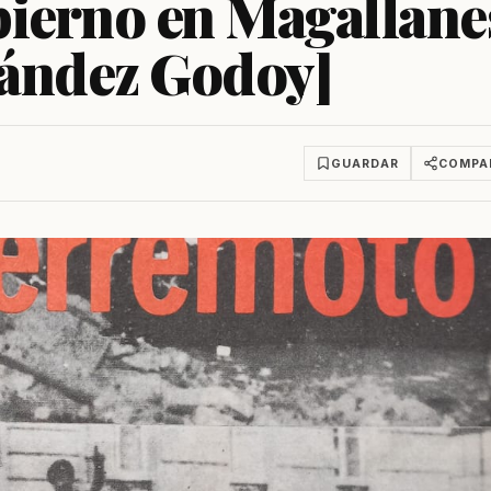
bierno en Magallane
nández Godoy]
GUARDAR
COMPA