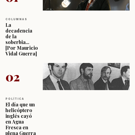
COLUMNAS
La
decadencia
de la
soberbia...
[Por Mauricio
Vidal Guerra]
02
POLÍTICA
El día que un
helicóptero
inglés cayó
en Agua
Fresca en
plena Guerra