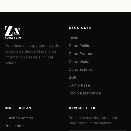
SECCIONES
Inicio
Zona Política
Periodismo independiente y de
vanguardia desde Magallanes.
Zona Economía
Informamos desde el fin del
Zona Visión
mundo.
Zona Estéreo
BDR
Último Pase
Radio Patagónica
INSTITUCIÓN
NEWSLETTER
Quiénes somos
Recibe lo más importante de
Magallanes cada mañana.
Publicidad