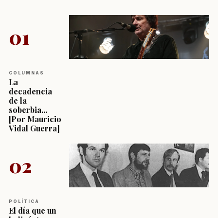
01
COLUMNAS
La
decadencia
de la
soberbia...
[Por Mauricio
Vidal Guerra]
02
POLÍTICA
El día que un