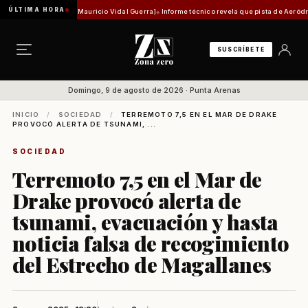
ÚLTIMA HORA
histórica [Por Mauricio Vidal Guerra]
Informe técnico revela que pista de Aeródromo de N
SUSCRÍBETE
Domingo, 9 de agosto de 2026 · Punta Arenas
INICIO
/
SOCIEDAD
/
TERREMOTO 7,5 EN EL MAR DE DRAKE
PROVOCÓ ALERTA DE TSUNAMI, ...
SOCIEDAD
Terremoto 7,5 en el Mar de
Drake provocó alerta de
tsunami, evacuación y hasta
noticia falsa de recogimiento
del Estrecho de Magallanes