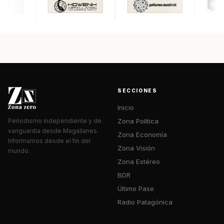
SECCIONES
Inicio
Zona Política
Periodismo independiente y de
vanguardia desde Magallanes.
Zona Economía
Informamos desde el fin del
Zona Visión
mundo.
Zona Estéreo
BDR
Último Pase
Radio Patagónica