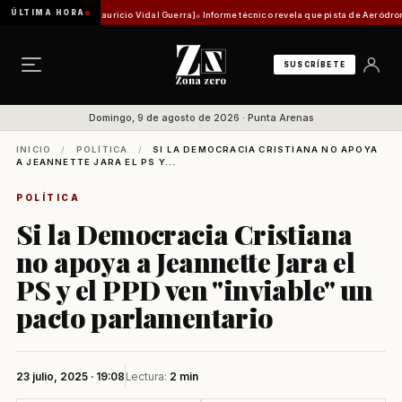
ÚLTIMA HORA
stórica [Por Mauricio Vidal Guerra]
Informe técnico revela que pista de Aeródromo de Nata
SUSCRÍBETE
Domingo, 9 de agosto de 2026 · Punta Arenas
INICIO
/
POLÍTICA
/
SI LA DEMOCRACIA CRISTIANA NO APOYA
A JEANNETTE JARA EL PS Y...
POLÍTICA
Si la Democracia Cristiana
no apoya a Jeannette Jara el
PS y el PPD ven "inviable" un
pacto parlamentario
23 julio, 2025 · 19:08
Lectura:
2 min