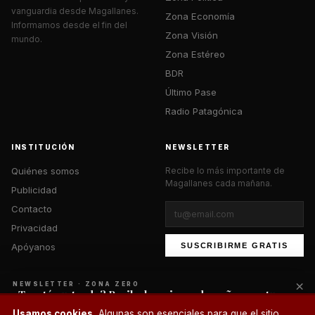
vanguardia desde Magallanes.
Zona Economía
Informamos desde el fin del
Zona Visión
mundo.
Zona Estéreo
BDR
Último Pase
Radio Patagónica
INSTITUCIÓN
NEWSLETTER
Quiénes somos
Recibe lo más importante de
Magallanes cada mañana.
Publicidad
Contacto
Privacidad
Apóyanos
SUSCRIBIRME GRATIS
×
NEWSLETTER · ZONA ZERO
¿Te está gustando? Recibe lo mejor cada mañana en tu
correo.
© 2026 Zona Zero Media. Todos los derechos reservados.
Usamos cookies.
Algunas son esenciales para que el sitio