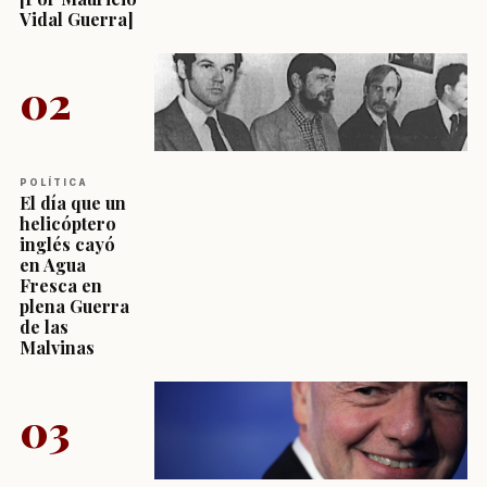
Vidal Guerra]
02
POLÍTICA
El día que un
helicóptero
inglés cayó
en Agua
Fresca en
plena Guerra
de las
Malvinas
03