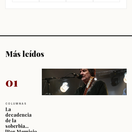
Más leídos
01
COLUMNAS
La
decadencia
de la
soberbia...
[Por Mauricio