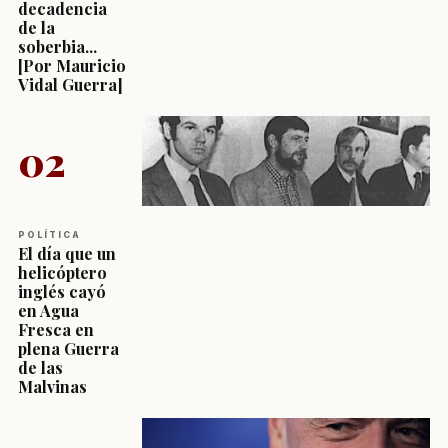
decadencia
de la
soberbia...
[Por Mauricio
Vidal Guerra]
02
POLÍTICA
El día que un
helicóptero
inglés cayó
en Agua
Fresca en
plena Guerra
de las
Malvinas