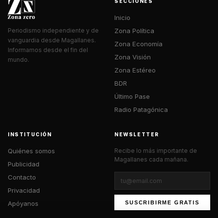
SECCIONES
Inicio
Zona Política
Periodismo independiente y de
vanguardia desde Magallanes.
Zona Economía
Informamos desde el fin del
Zona Visión
mundo.
Zona Estéreo
BDR
Último Pase
Radio Patagónica
INSTITUCIÓN
NEWSLETTER
Quiénes somos
Recibe lo más importante de
Magallanes cada mañana.
Publicidad
Contacto
Privacidad
Apóyanos
SUSCRIBIRME GRATIS