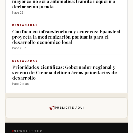
mayores no será automática: trámite requerirá
declaración jurada
hace 23 h
DESTACADAS
Con foco en infraestructura y cruceros: Epaustral
proyecta la modernización portuaria para el
desarrollo económico local
hace 23 h
DESTACADAS
Prioridades científicas: Gobernador regional y
seremi de Ciencia definen áreas prioritarias de
desarrollo
hace 2 días
PUBLÍCITE AQUÍ
NEWSLETTER