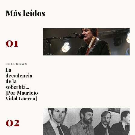
Más leídos
01
COLUMNAS
La
decadencia
de la
soberbia...
[Por Mauricio
Vidal Guerra]
02