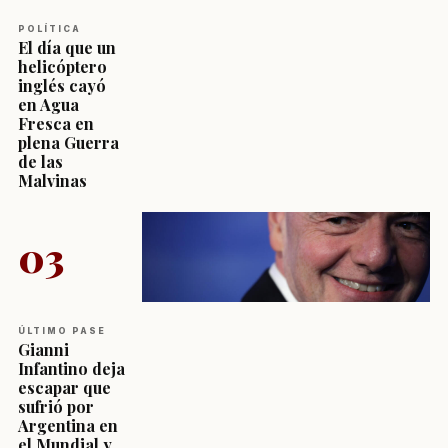
POLÍTICA
El día que un
helicóptero
inglés cayó
en Agua
Fresca en
plena Guerra
de las
Malvinas
03
ÚLTIMO PASE
Gianni
Infantino deja
escapar que
sufrió por
Argentina en
el Mundial y