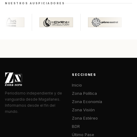
NUESTROS AUSPICIADORES
SECCIONES
Inicio
Zona Política
Periodismo independiente y de
vanguardia desde Magallanes.
Zona Economía
Informamos desde el fin del
Zona Visión
mundo.
Zona Estéreo
BDR
Último Pase