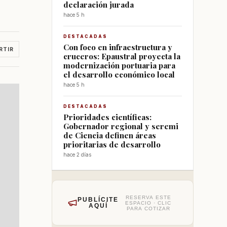
declaración jurada
hace 5 h
DESTACADAS
Con foco en infraestructura y
RTIR
cruceros: Epaustral proyecta la
modernización portuaria para
el desarrollo económico local
hace 5 h
DESTACADAS
Prioridades científicas:
Gobernador regional y seremi
de Ciencia definen áreas
prioritarias de desarrollo
hace 2 días
RESERVA ESTE
PUBLÍCITE
ESPACIO · CLIC
AQUÍ
PARA COTIZAR