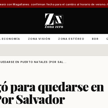
nes: confirman fecha para el cambio al horario de verano
Con foco en infraes
A ECONOMÍA
ZONA VISIÓN
ZONA ESTÉREO
BDR
UEDARSE EN PUERTO NATALES (POR SAL...
egó para quedarse en
Por Salvador