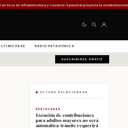
tructura y cruceros: Epaustral proyecta la modernización portuaria para el
ÚLTIMO PASE
RADIO PATAGÓNICA
SUSCRIBIRSE GRATIS
LECTURA RELACIONADA
DESTACADAS
Exención de contribuciones
para adultos mayores no será
automática: trámite requerirá