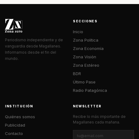
SECCIONES
Inicio
Zona Política
Periodismo independiente y de
vanguardia desde Magallanes.
Zona Economía
Informamos desde el fin del
Zona Visión
mundo.
Zona Estéreo
BDR
Último Pase
Radio Patagónica
INSTITUCIÓN
NEWSLETTER
Quiénes somos
Recibe lo más importante de
Magallanes cada mañana.
Publicidad
Contacto