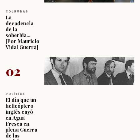
COLUMNAS
La
decadencia
de la
soberbia...
[Por Mauricio
Vidal Guerra]
02
POLÍTICA
El día que un
helicóptero
inglés cayó
en Agua
Fresca en
plena Guerra
de las