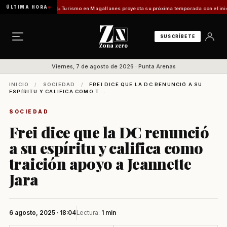
ÚLTIMA HORA
ifuentes Vladilo]
Turismo en Magallanes proyecta su próxima temporada con el inicio de 
SUSCRÍBETE
Viernes, 7 de agosto de 2026 · Punta Arenas
INICIO
/
SOCIEDAD
/
FREI DICE QUE LA DC RENUNCIÓ A SU
ESPÍRITU Y CALIFICA COMO T...
SOCIEDAD
Frei dice que la DC renunció
a su espíritu y califica como
traición apoyo a Jeannette
Jara
6 agosto, 2025 · 18:04
Lectura:
1 min