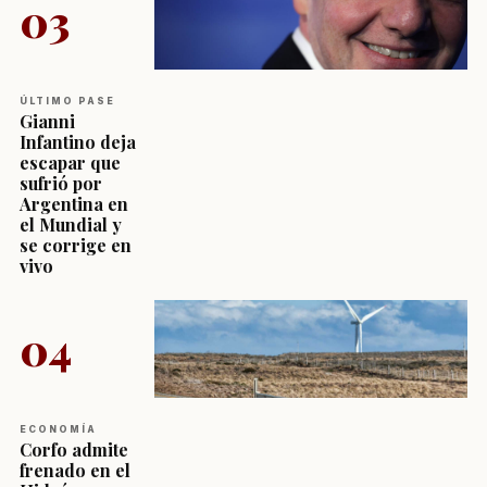
03
ÚLTIMO PASE
Gianni
Infantino deja
escapar que
sufrió por
Argentina en
el Mundial y
se corrige en
vivo
04
ECONOMÍA
Corfo admite
frenado en el