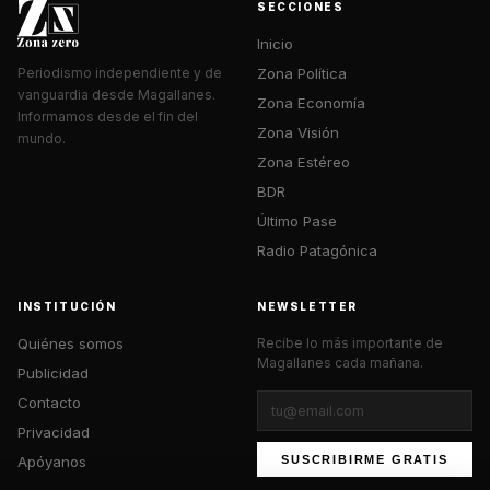
SECCIONES
Inicio
Zona Política
Periodismo independiente y de
vanguardia desde Magallanes.
Zona Economía
Informamos desde el fin del
Zona Visión
mundo.
Zona Estéreo
BDR
Último Pase
Radio Patagónica
INSTITUCIÓN
NEWSLETTER
Quiénes somos
Recibe lo más importante de
Magallanes cada mañana.
Publicidad
Contacto
Privacidad
Apóyanos
SUSCRIBIRME GRATIS