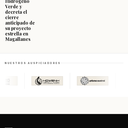
Hidrógeno
Verde y
decreta el
cierre
anticipado de
su proyecto
estrella en
Magallanes
NUESTROS AUSPICIADORES