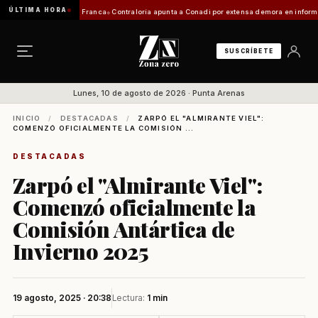
ÚLTIMA HORA
icitación de Zona Franca
Contraloría apunta a Conadi por extensa demora en informe coste
SUSCRÍBETE
Lunes, 10 de agosto de 2026 · Punta Arenas
INICIO
/
DESTACADAS
/
ZARPÓ EL "ALMIRANTE VIEL":
COMENZÓ OFICIALMENTE LA COMISIÓN ...
DESTACADAS
Zarpó el "Almirante Viel":
Comenzó oficialmente la
Comisión Antártica de
Invierno 2025
19 agosto, 2025 · 20:38
Lectura:
1 min