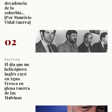
decadencia
de la
soberbia...
[Por Mauricio
Vidal Guerra]
02
POLÍTICA
El día que un
helicóptero
inglés cayó
en Agua
Fresca en
plena Guerra
de las
Malvinas