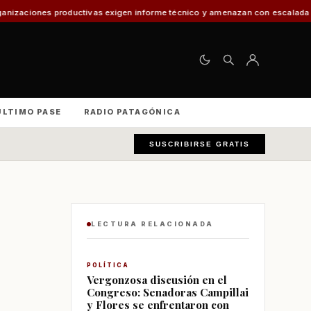
tivas exigen informe técnico y amenazan con escalada nacional
El 30% de
ÚLTIMO PASE
RADIO PATAGÓNICA
SUSCRIBIRSE GRATIS
LECTURA RELACIONADA
POLÍTICA
Vergonzosa discusión en el
Congreso: Senadoras Campillai
y Flores se enfrentaron con