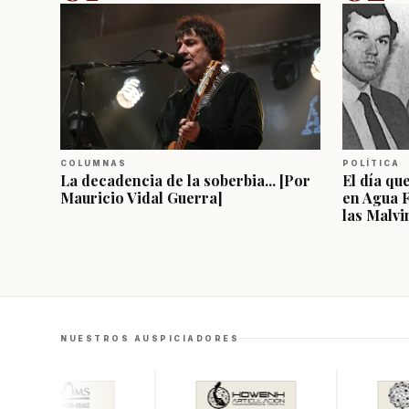
COLUMNAS
POLÍTICA
La decadencia de la soberbia... [Por
El día qu
Mauricio Vidal Guerra]
en Agua 
las Malvi
NUESTROS AUSPICIADORES