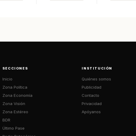
SECCIONES
INSTITUCIÓN
Inicio
Quiénes somos
Zona Política
Publicidad
Zona Economía
Contacto
Zona Visión
Privacidad
Zona Estéreo
Apóyanos
BDR
Último Pase