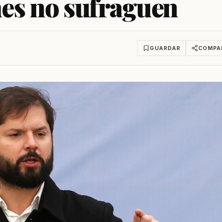
nes no sufraguen
GUARDAR
COMPA