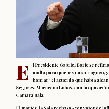
E
l Presidente Gabriel Boric se refirió
multa para quienes no sufraguen, y 
honrar" el acuerdo que había alcanz
Segpres, Macarena Lobos, con la oposición
Cámara Baja.
El martes,
la Sala rechazó -con votos del of