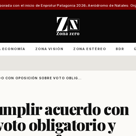
 de Enprotur Patagonia 2026
Aeródromo de Natales: Organizaciones produc
A ECONOMÍA
ZONA VISIÓN
ZONA ESTÉREO
BDR
O CON OPOSICIÓN SOBRE VOTO OBLIG...
umplir acuerdo con
oto obligatorio y