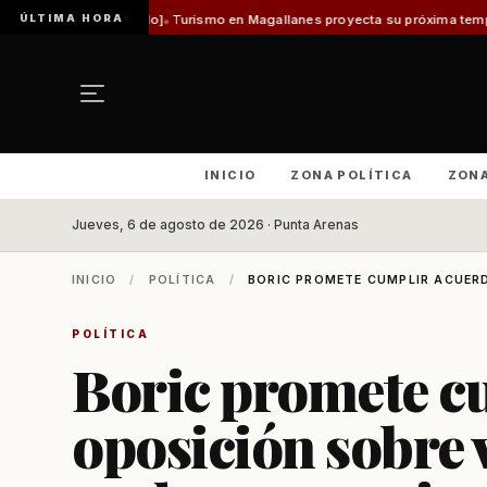
ÚLTIMA HORA
adilo]
Turismo en Magallanes proyecta su próxima temporada con el inicio
INICIO
ZONA POLÍTICA
ZON
Jueves, 6 de agosto de 2026 · Punta Arenas
INICIO
/
POLÍTICA
/
BORIC PROMETE CUMPLIR ACUERD
POLÍTICA
Boric promete c
oposición sobre v