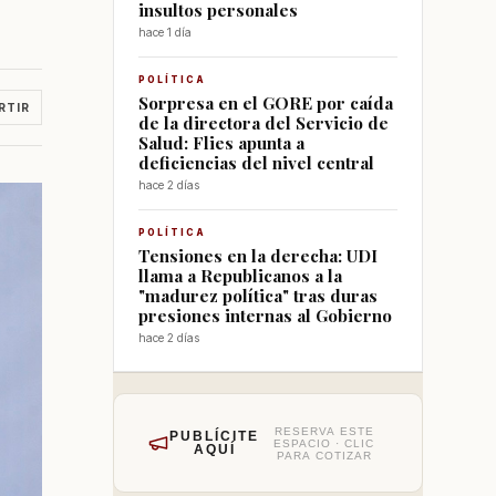
insultos personales
hace 1 día
POLÍTICA
Sorpresa en el GORE por caída
RTIR
de la directora del Servicio de
Salud: Flies apunta a
deficiencias del nivel central
hace 2 días
POLÍTICA
Tensiones en la derecha: UDI
llama a Republicanos a la
"madurez política" tras duras
presiones internas al Gobierno
hace 2 días
RESERVA ESTE
PUBLÍCITE
ESPACIO · CLIC
AQUÍ
PARA COTIZAR