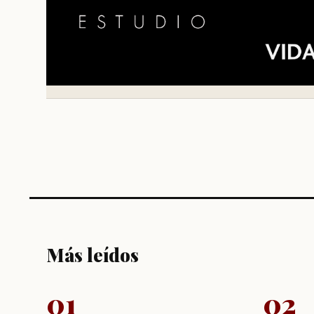
Más leídos
01
02