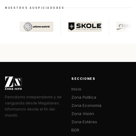
NUESTROS AUSPICIADORES
SECCIONES
Inicio
Zona Política
Periodismo independiente y de
vanguardia desde Magallanes.
Zona Economía
Informamos desde el fin del
Zona Visión
mundo.
Zona Estéreo
BDR