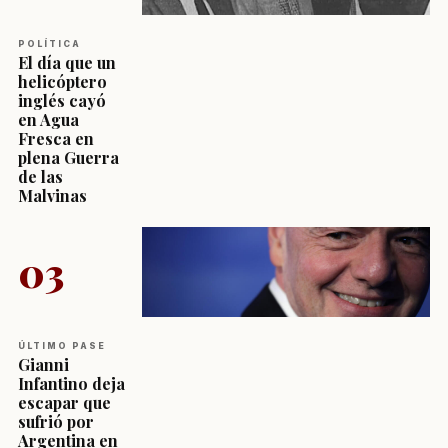
POLÍTICA
El día que un
helicóptero
inglés cayó
en Agua
Fresca en
plena Guerra
de las
Malvinas
03
ÚLTIMO PASE
Gianni
Infantino deja
escapar que
sufrió por
Argentina en