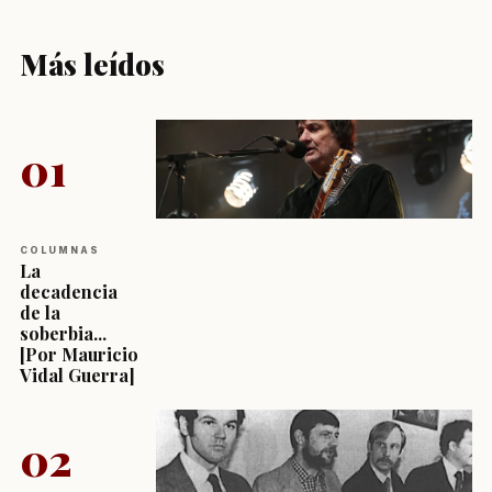
Más leídos
01
COLUMNAS
La
decadencia
de la
soberbia...
[Por Mauricio
Vidal Guerra]
02