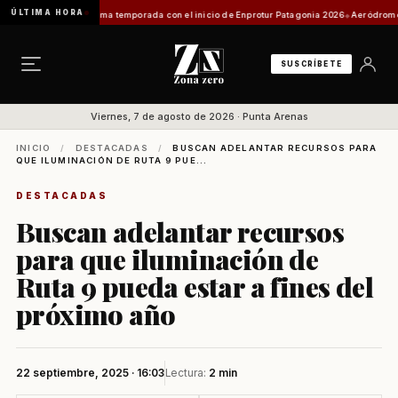
ÚLTIMA HORA
yecta su próxima temporada con el inicio de Enprotur Patagonia 2026
Aeródromo de Nata
SUSCRÍBETE
Viernes, 7 de agosto de 2026 · Punta Arenas
INICIO
/
DESTACADAS
/
BUSCAN ADELANTAR RECURSOS PARA
QUE ILUMINACIÓN DE RUTA 9 PUE...
DESTACADAS
Buscan adelantar recursos
para que iluminación de
Ruta 9 pueda estar a fines del
próximo año
22 septiembre, 2025 · 16:03
Lectura:
2 min