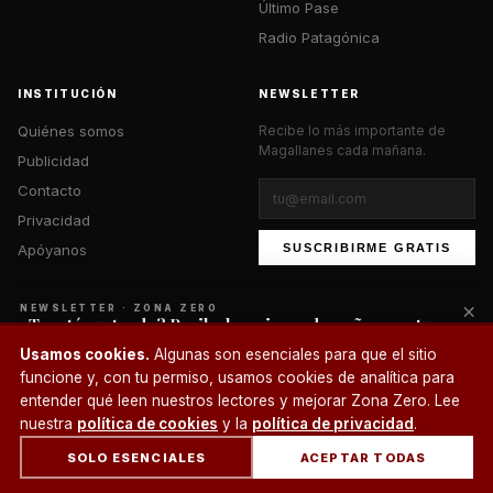
Último Pase
Radio Patagónica
INSTITUCIÓN
NEWSLETTER
Quiénes somos
Recibe lo más importante de
Magallanes cada mañana.
Publicidad
Contacto
Privacidad
Apóyanos
SUSCRIBIRME GRATIS
×
NEWSLETTER · ZONA ZERO
¿Te está gustando? Recibe lo mejor cada mañana en tu
correo.
© 2026 Zona Zero Media. Todos los derechos reservados.
Usamos cookies.
Algunas son esenciales para que el sitio
¿Un café?
funcione y, con tu permiso, usamos cookies de analítica para
SUSCRIBIRME
entender qué leen nuestros lectores y mejorar Zona Zero. Lee
nuestra
política de cookies
y la
política de privacidad
.
SOLO ESENCIALES
ACEPTAR TODAS
INICIO
SECCIONES
BUSCAR
CUENTA