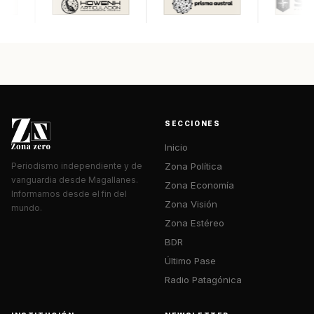
SECCIONES
Inicio
Zona Política
Periodismo independiente y de
vanguardia desde Magallanes.
Zona Economía
Informamos desde el fin del
Zona Visión
mundo.
Zona Estéreo
BDR
Último Pase
Radio Patagónica