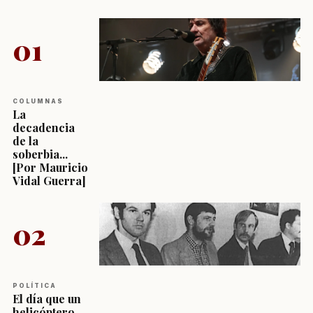
01
COLUMNAS
La
decadencia
de la
soberbia...
[Por Mauricio
Vidal Guerra]
02
POLÍTICA
El día que un
helicóptero