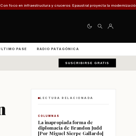
estructura y cruceros: Epaustral proyecta la modernización portuaria para e
ÚLTIMO PASE
RADIO PATAGÓNICA
SUSCRIBIRSE GRATIS
LECTURA RELACIONADA
n
COLUMNAS
La inapropiada forma de
diplomacia de Brandon Judd
[Por Miguel Sierpe Gallardo]