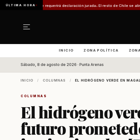
ÚLTIMA HORA
ámite requerirá declaración jurada
El resto de Chile se alineará con Magall
INICIO
ZONA POLÍTICA
ZON
Sábado, 8 de agosto de 2026 · Punta Arenas
INICIO
/
COLUMNAS
/
EL HIDRÓGENO VERDE EN MAGA
COLUMNAS
El hidrógeno ver
futuro prometedo