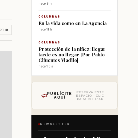
hace 9 h
COLUMNAS
En la vida como en La Agencia
hace 11 h
RTIR
COLUMNAS
Protección de la niñez: llegar
tarde es no llegar [Por Pablo
Cifuentes Vladilo]
hace 1 día
RESERVA ESTE
PUBLÍCITE
ESPACIO · CLIC
AQUÍ
PARA COTIZAR
NEWSLETTER