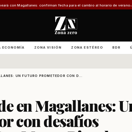
anes: confirman fecha para el cambio al horario de verano
Con foco en infra
A ECONOMÍA
ZONA VISIÓN
ZONA ESTÉREO
BDR
LLANES: UN FUTURO PROMETEDOR CON D...
de en Magallanes: U
r con desafíos