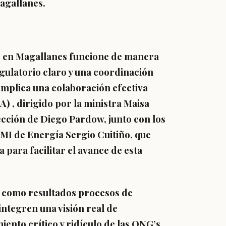
agallanes.
e en Magallanes funcione de manera
gulatorio claro y una coordinación
o implica una colaboración efectiva
) , dirigido por la ministra Maisa
rección de Diego Pardow, junto con los
I de Energía Sergio Cuitiño, que
 para facilitar el avance de esta
r como resultados procesos de
integren una visión real de
iento crítico y ridículo de las ONG’s