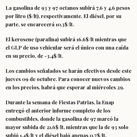
La
gasolina de 93 y 97
octanos subirá 7,6 y 4,6 pesos
por litro ($/lt), respectivamente. El
diésel,
por su
parte, se encarecerá 10,3$/lt.
El
kerosene (parafina)
subirá 16,6$/lt mientras que
el
GLP de uso vehicular
será el único con una caída
en su precio, de -3,4$/lt.
Los cambios señalados se harán efectivos desde este
jueves 09 de octubre. Para conocer nuevos cambios
en los precios, habrá que esperar al miércoles 29.
Durante la semana de Fiestas Patrias, la Enap
entregó el anterior informe completo de los
combustibles, donde la gasolina de 97 marcó la
mayor subida de 21,6$/lt, mientras que la de 93 solo
subió 1,4$/lt y el diésel bajó apenas 0,7$/lt.