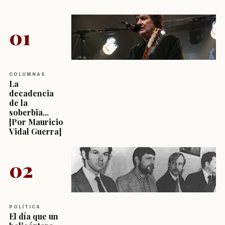
01
COLUMNAS
La
decadencia
de la
soberbia...
[Por Mauricio
Vidal Guerra]
02
POLÍTICA
El día que un