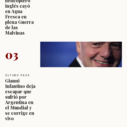
helicóptero
inglés cayó
en Agua
Fresca en
plena Guerra
de las
Malvinas
03
ÚLTIMO PASE
Gianni
Infantino deja
escapar que
sufrió por
Argentina en
el Mundial y
se corrige en
vivo