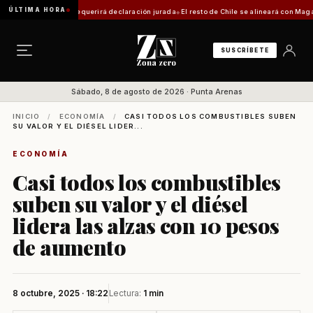
ÚLTIMA HORA
ica: trámite requerirá declaración jurada
El resto de Chile se alineará con Magallanes: 
SUSCRÍBETE
Sábado, 8 de agosto de 2026 · Punta Arenas
INICIO
/
ECONOMÍA
/
CASI TODOS LOS COMBUSTIBLES SUBEN
SU VALOR Y EL DIÉSEL LIDER...
ECONOMÍA
Casi todos los combustibles
suben su valor y el diésel
lidera las alzas con 10 pesos
de aumento
8 octubre, 2025 · 18:22
Lectura:
1 min