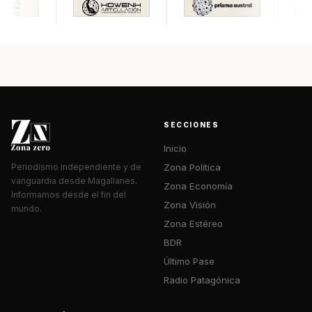
SECCIONES
Inicio
Zona Política
Periodismo independiente y de
vanguardia desde Magallanes.
Zona Economía
Informamos desde el fin del
Zona Visión
mundo.
Zona Estéreo
BDR
Último Pase
Radio Patagónica