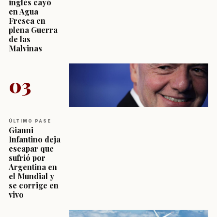
inglés cayó
en Agua
Fresca en
plena Guerra
de las
Malvinas
03
ÚLTIMO PASE
Gianni
Infantino deja
escapar que
sufrió por
Argentina en
el Mundial y
se corrige en
vivo