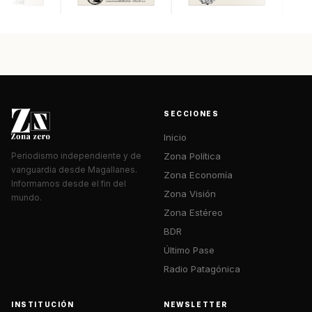
SECCIONES
Inicio
Zona Política
Periodismo independiente y de
vanguardia desde Magallanes.
Zona Economía
Informamos desde el fin del
Zona Visión
mundo.
Zona Estéreo
BDR
Último Pase
Radio Patagónica
INSTITUCIÓN
NEWSLETTER