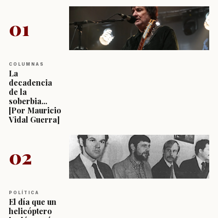
01
COLUMNAS
La
decadencia
de la
soberbia...
[Por Mauricio
Vidal Guerra]
02
POLÍTICA
El día que un
helicóptero