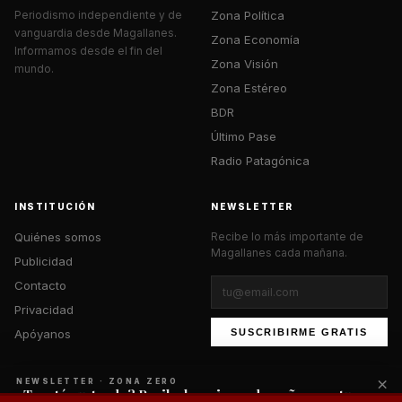
Zona Política
Periodismo independiente y de
vanguardia desde Magallanes.
Zona Economía
Informamos desde el fin del
Zona Visión
mundo.
Zona Estéreo
BDR
Último Pase
Radio Patagónica
INSTITUCIÓN
NEWSLETTER
Quiénes somos
Recibe lo más importante de
Magallanes cada mañana.
Publicidad
Contacto
Privacidad
Apóyanos
SUSCRIBIRME GRATIS
×
NEWSLETTER · ZONA ZERO
¿Te está gustando? Recibe lo mejor cada mañana en tu