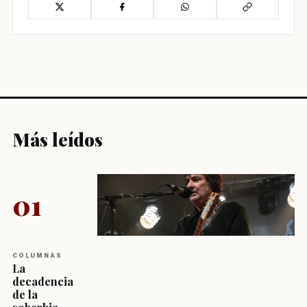
Más leídos
01
COLUMNAS
La
decadencia
de la