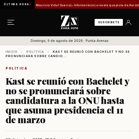
ÚLTIMA HORA
ad histórica [Por Mauricio Vidal Guerra]
Informe técnico revela que pista de Aeródromo de
SUSCRÍBETE
Domingo, 9 de agosto de 2026 · Punta Arenas
INICIO
/
POLÍTICA
/
KAST SE REUNIÓ CON BACHELET Y NO SE
PRONUNCIARÁ SOBRE CANDID...
POLÍTICA
Kast se reunió con Bachelet y
no se pronunciará sobre
candidatura a la ONU hasta
que asuma presidencia el 11
de marzo