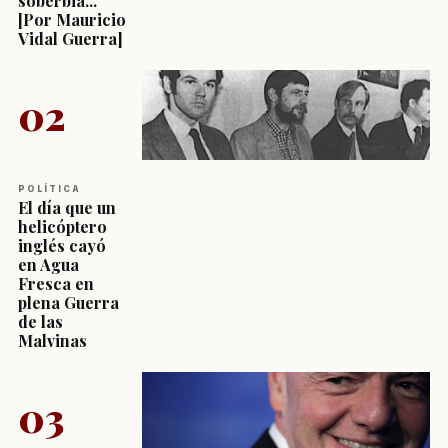
soberbia...
[Por Mauricio
Vidal Guerra]
02
POLÍTICA
El día que un
helicóptero
inglés cayó
en Agua
Fresca en
plena Guerra
de las
Malvinas
03