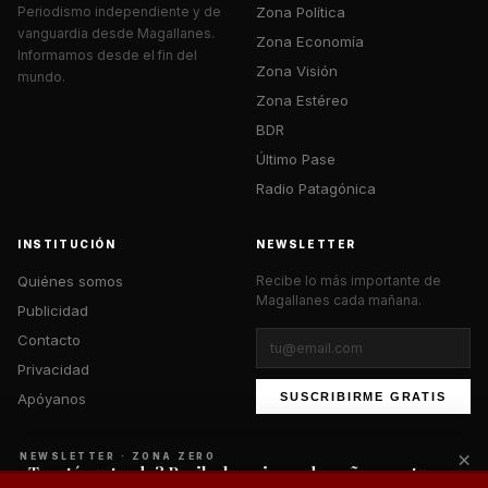
Zona Política
Periodismo independiente y de
vanguardia desde Magallanes.
Zona Economía
Informamos desde el fin del
Zona Visión
mundo.
Zona Estéreo
BDR
Último Pase
Radio Patagónica
INSTITUCIÓN
NEWSLETTER
Quiénes somos
Recibe lo más importante de
Magallanes cada mañana.
Publicidad
Contacto
Privacidad
Apóyanos
SUSCRIBIRME GRATIS
×
NEWSLETTER · ZONA ZERO
¿Te está gustando? Recibe lo mejor cada mañana en tu