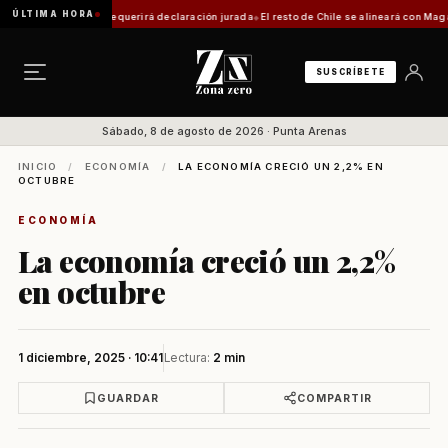
ÚLTIMA HORA
tica: trámite requerirá declaración jurada
El resto de Chile se alineará con Magallanes:
SUSCRÍBETE
Sábado, 8 de agosto de 2026 · Punta Arenas
INICIO
/
ECONOMÍA
/
LA ECONOMÍA CRECIÓ UN 2,2% EN
OCTUBRE
ECONOMÍA
La economía creció un 2,2%
en octubre
1 diciembre, 2025 · 10:41
Lectura:
2 min
GUARDAR
COMPARTIR