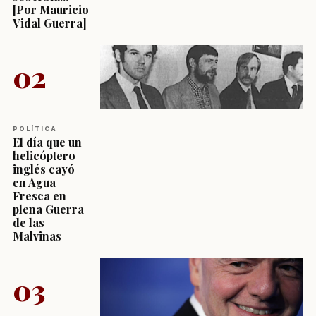
[Por Mauricio
Vidal Guerra]
02
POLÍTICA
El día que un
helicóptero
inglés cayó
en Agua
Fresca en
plena Guerra
de las
Malvinas
03