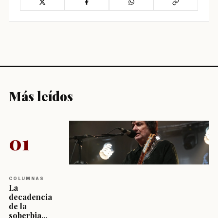
Más leídos
01
COLUMNAS
La
decadencia
de la
soberbia...