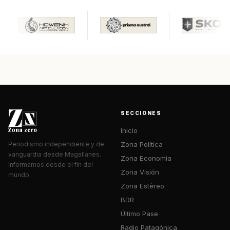
SECCIONES
Inicio
Zona Política
Periodismo independiente y de
vanguardia desde Magallanes.
Zona Economía
Informamos desde el fin del
Zona Visión
mundo.
Zona Estéreo
BDR
Último Pase
Radio Patagónica