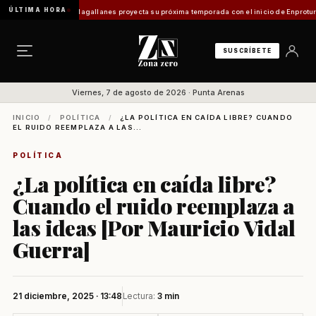
ÚLTIMA HORA
Turismo en Magallanes proyecta su próxima temporada con el inicio de Enprotur Patagon
SUSCRÍBETE
Viernes, 7 de agosto de 2026 · Punta Arenas
INICIO
/
POLÍTICA
/
¿LA POLÍTICA EN CAÍDA LIBRE? CUANDO
EL RUIDO REEMPLAZA A LAS...
POLÍTICA
¿La política en caída libre?
Cuando el ruido reemplaza a
las ideas [Por Mauricio Vidal
Guerra]
21 diciembre, 2025 · 13:48
Lectura:
3 min