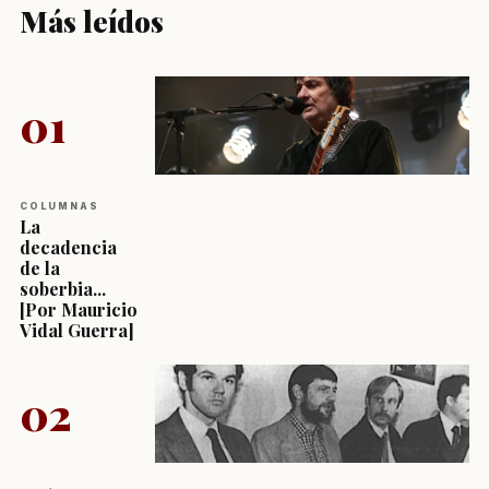
Más leídos
01
COLUMNAS
La
decadencia
de la
soberbia...
[Por Mauricio
Vidal Guerra]
02