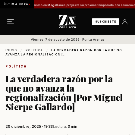
ÚLTIMA HORA
es Vladilo]
Turismo en Magallanes proyecta su próxima temporada con el inicio de Enpro
SUSCRÍBETE
Viernes, 7 de agosto de 2026 · Punta Arenas
INICIO
/
POLÍTICA
/
LA VERDADERA RAZÓN POR LA QUE NO
AVANZA LA REGIONALIZACIÓN [...
POLÍTICA
La verdadera razón por la
que no avanza la
regionalización [Por Miguel
Sierpe Gallardo]
29 diciembre, 2025 · 19:33
Lectura:
3 min