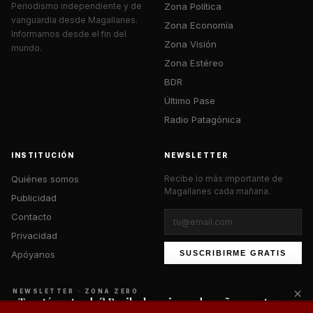
Zona Política
Periodismo independiente y de
vanguardia desde Magallanes.
Zona Economía
Informamos desde el fin del
Zona Visión
mundo.
Zona Estéreo
BDR
Último Pase
Radio Patagónica
INSTITUCIÓN
NEWSLETTER
Quiénes somos
Recibe lo más importante de
Magallanes cada mañana.
Publicidad
Contacto
Privacidad
Apóyanos
SUSCRIBIRME GRATIS
×
NEWSLETTER · ZONA ZERO
¿Te está gustando? Recibe lo mejor cada mañana en tu