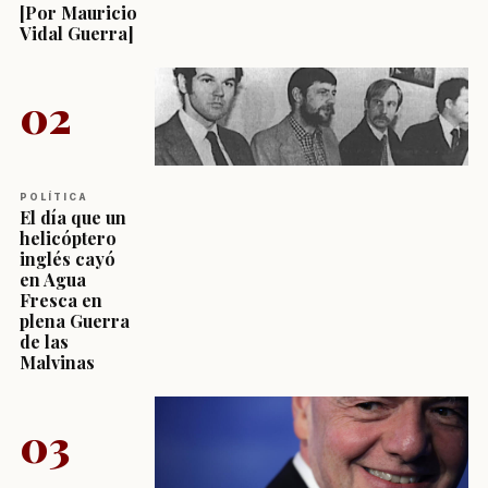
[Por Mauricio
Vidal Guerra]
02
POLÍTICA
El día que un
helicóptero
inglés cayó
en Agua
Fresca en
plena Guerra
de las
Malvinas
03