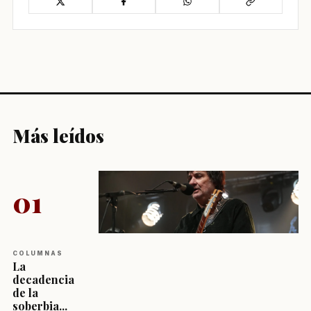
Más leídos
01
COLUMNAS
La
decadencia
de la
soberbia...