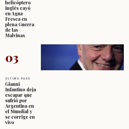
helicóptero
inglés cayó
en Agua
Fresca en
plena Guerra
de las
Malvinas
03
ÚLTIMO PASE
Gianni
Infantino deja
escapar que
sufrió por
Argentina en
el Mundial y
se corrige en
vivo