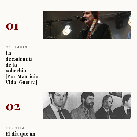
01
COLUMNAS
La
decadencia
de la
soberbia...
[Por Mauricio
Vidal Guerra]
02
POLÍTICA
El día que un