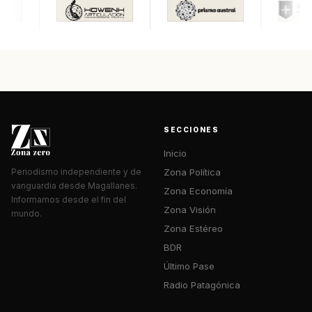
SECCIONES
Inicio
Zona Política
Periodismo independiente y de
vanguardia desde Magallanes.
Zona Economía
Informamos desde el fin del
Zona Visión
mundo.
Zona Estéreo
BDR
Último Pase
Radio Patagónica