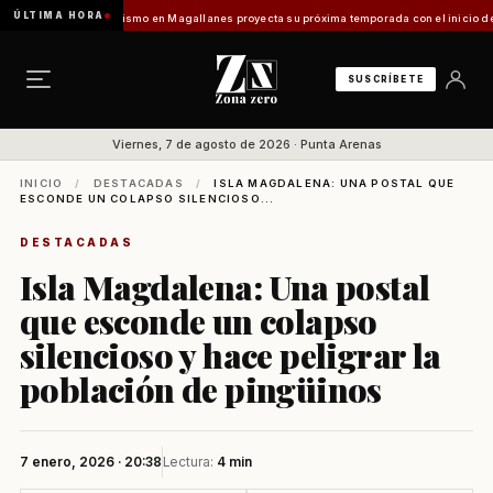
ÚLTIMA HORA
 Vladilo]
Turismo en Magallanes proyecta su próxima temporada con el inicio de Enprotu
SUSCRÍBETE
Viernes, 7 de agosto de 2026 · Punta Arenas
INICIO
/
DESTACADAS
/
ISLA MAGDALENA: UNA POSTAL QUE
ESCONDE UN COLAPSO SILENCIOSO...
DESTACADAS
Isla Magdalena: Una postal
que esconde un colapso
silencioso y hace peligrar la
población de pingüinos
7 enero, 2026 · 20:38
Lectura:
4 min