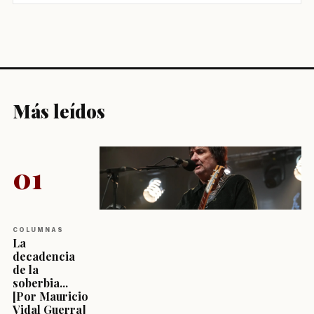
Más leídos
01
COLUMNAS
La
decadencia
de la
soberbia...
[Por Mauricio
Vidal Guerra]