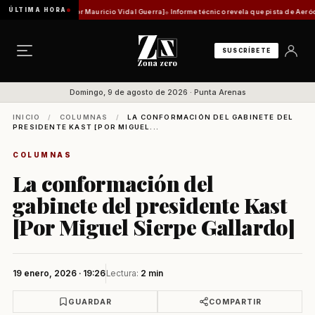
ÚLTIMA HORA
ad histórica [Por Mauricio Vidal Guerra]
Informe técnico revela que pista de Aeródromo d
SUSCRÍBETE
Domingo, 9 de agosto de 2026 · Punta Arenas
INICIO
/
COLUMNAS
/
LA CONFORMACIÓN DEL GABINETE DEL
PRESIDENTE KAST [POR MIGUEL...
COLUMNAS
La conformación del
gabinete del presidente Kast
[Por Miguel Sierpe Gallardo]
19 enero, 2026 · 19:26
Lectura:
2 min
GUARDAR
COMPARTIR