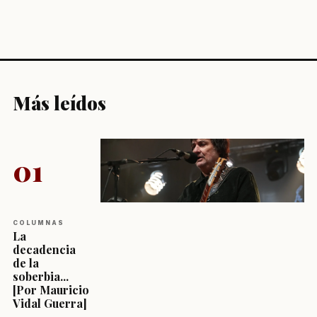
Más leídos
01
COLUMNAS
La
decadencia
de la
soberbia...
[Por Mauricio
Vidal Guerra]