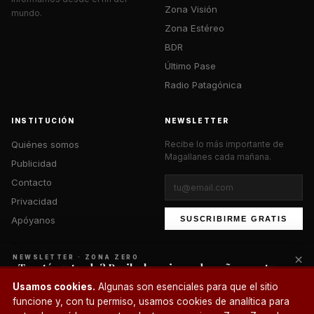
Zona Visión
mundo.
Zona Estéreo
BDR
Último Pase
Radio Patagónica
INSTITUCIÓN
NEWSLETTER
Quiénes somos
Recibe lo más importante de
Magallanes cada mañana.
Publicidad
Contacto
Privacidad
Apóyanos
SUSCRIBIRME GRATIS
×
NEWSLETTER · ZONA ZERO
¿Te está gustando? Recibe lo mejor cada mañana en tu
correo.
© 2026 Zona Zero Media. Todos los derechos reservados.
Usamos cookies.
Algunas son esenciales para que el sitio
¿Un café?
funcione y, con tu permiso, usamos cookies de analítica para
SUSCRIBIRME