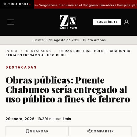
ÚLTIMA HORA
 Comisión de Pesca
Vergonzosa discusión en el Congreso: Senadoras Campillai y Flores s
SUSCRÍBETE
Jueves, 6 de agosto de 2026 · Punta Arenas
INICIO
/
DESTACADAS
/
OBRAS PÚBLICAS: PUENTE CHABUNCO
SERÍA ENTREGADO AL USO PÚBLI...
DESTACADAS
Obras públicas: Puente
Chabunco sería entregado al
uso público a fines de febrero
29 enero, 2026 · 18:29
Lectura:
1 min
GUARDAR
COMPARTIR