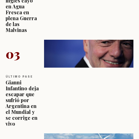
inglés cayó
en Agua
Fresca en
plena Guerra
de las
Malvinas
03
ÚLTIMO PASE
Gianni
Infantino deja
escapar que
sufrió por
Argentina en
el Mundial y
se corrige en
vivo