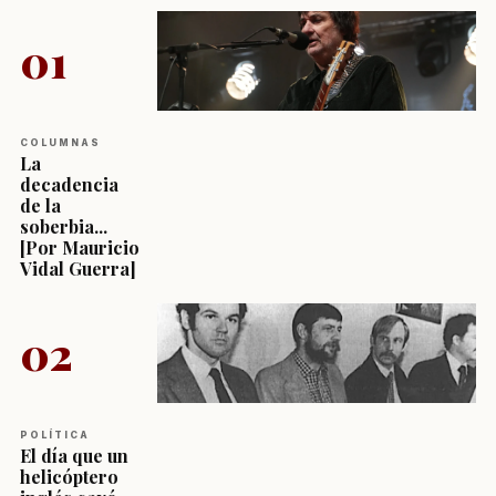
01
COLUMNAS
La
decadencia
de la
soberbia...
[Por Mauricio
Vidal Guerra]
02
POLÍTICA
El día que un
helicóptero