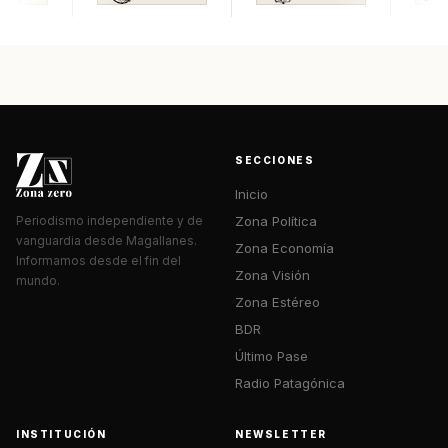
SECCIONES
Inicio
Zona Política
Periodismo independiente y de
vanguardia desde Magallanes.
Zona Economía
Informamos desde el fin del
Zona Visión
mundo.
Zona Estéreo
BDR
Último Pase
Radio Patagónica
INSTITUCIÓN
NEWSLETTER