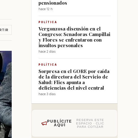
pensionados
hace 12 h
POLÍTICA
Vergonzosa discusión en el
RTIR
Congreso: Senadoras Campillai
y Flores se enfrentaron con
insultos personales
hace 2 días
POLÍTICA
Sorpresa en el GORE por caída
de la directora del Servicio de
Salud: Flies apunta a
deficiencias del nivel central
hace 3 días
RESERVA ESTE
PUBLÍCITE
ESPACIO · CLIC
AQUÍ
PARA COTIZAR