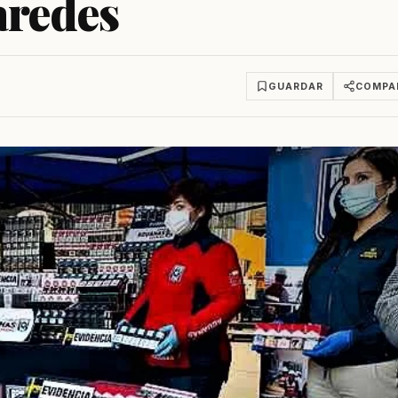
aredes
GUARDAR
COMPA