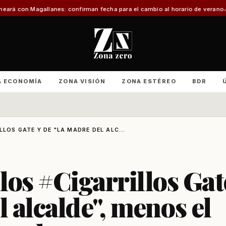
confirman fecha para el cambio al horario de verano
Con foco en infraestruc
A ECONOMÍA
ZONA VISIÓN
ZONA ESTÉREO
BDR
LOS GATE Y DE "LA MADRE DEL ALC...
los #Cigarrillos Gat
l alcalde", menos el