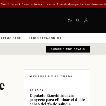
tura y cruceros: Epaustral proyecta la modernización portuaria para el desa
ÚLTIMO PASE
RADIO PATAGÓNICA
SUSCRIBIRSE GRATIS
LECTURA RELACIONADA
e
POLÍTICA
Diputado Bianchi anuncia
proyecto para eliminar el doble
cobro del 7% de salud a