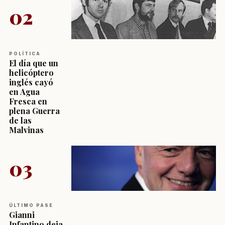
02
POLÍTICA
El día que un
helicóptero
inglés cayó
en Agua
Fresca en
plena Guerra
de las
Malvinas
03
ÚLTIMO PASE
Gianni
Infantino deja