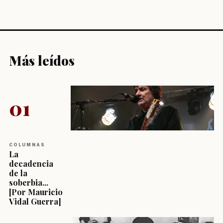
Más leídos
01
COLUMNAS
La
decadencia
de la
soberbia...
[Por Mauricio
Vidal Guerra]