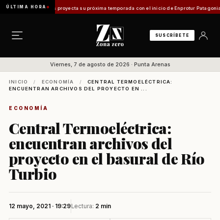
ÚLTIMA HORA
Magallanes proyecta su próxima temporada con el inicio de Enprotur Patagonia 2026
Aer
SUSCRÍBETE
Viernes, 7 de agosto de 2026 · Punta Arenas
INICIO
/
ECONOMÍA
/
CENTRAL TERMOELÉCTRICA:
ENCUENTRAN ARCHIVOS DEL PROYECTO EN ...
ECONOMÍA
Central Termoeléctrica:
encuentran archivos del
proyecto en el basural de Río
Turbio
12 mayo, 2021 · 19:29
Lectura:
2 min