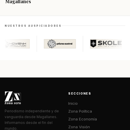
Magallanes
NUESTROS AUSPICIADORES
SECCIONES
Inicio
Zona Política
Periodismo independiente y de
vanguardia desde Magallanes.
Zona Economía
Informamos desde el fin del
Zona Visión
mundo.