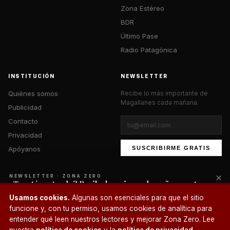
Zona Estéreo
BDR
Último Pase
Radio Patagónica
INSTITUCIÓN
NEWSLETTER
Quiénes somos
Recibe lo más importante de
Magallanes cada mañana.
Publicidad
Contacto
Privacidad
Apóyanos
SUSCRIBIRME GRATIS
×
NEWSLETTER · ZONA ZERO
¿Te está gustando? Recibe lo mejor cada mañana en tu
correo.
© 2026 Zona Zero Media. Todos los derechos reservados.
Usamos cookies.
Algunas son esenciales para que el sitio
¿Un café?
funcione y, con tu permiso, usamos cookies de analítica para
SUSCRIBIRME
entender qué leen nuestros lectores y mejorar Zona Zero. Lee