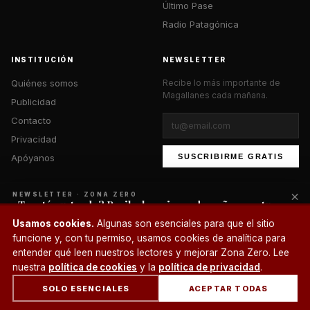
Último Pase
Radio Patagónica
INSTITUCIÓN
NEWSLETTER
Quiénes somos
Recibe lo más importante de
Magallanes cada mañana.
Publicidad
Contacto
Privacidad
Apóyanos
SUSCRIBIRME GRATIS
×
NEWSLETTER · ZONA ZERO
¿Te está gustando? Recibe lo mejor cada mañana en tu
correo.
© 2026 Zona Zero Media. Todos los derechos reservados.
Usamos cookies.
Algunas son esenciales para que el sitio
¿Un café?
funcione y, con tu permiso, usamos cookies de analítica para
SUSCRIBIRME
entender qué leen nuestros lectores y mejorar Zona Zero. Lee
nuestra
política de cookies
y la
política de privacidad
.
SOLO ESENCIALES
ACEPTAR TODAS
INICIO
SECCIONES
BUSCAR
CUENTA