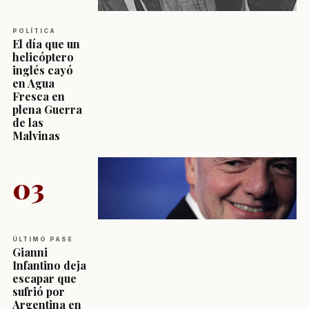
POLÍTICA
El día que un
helicóptero
inglés cayó
en Agua
Fresca en
plena Guerra
de las
Malvinas
03
ÚLTIMO PASE
Gianni
Infantino deja
escapar que
sufrió por
Argentina en