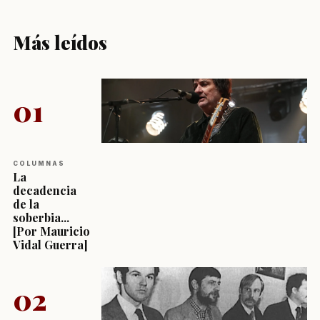
Más leídos
01
COLUMNAS
La
decadencia
de la
soberbia...
[Por Mauricio
Vidal Guerra]
02