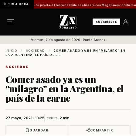
ÚLTIMA HORA
rá declaración jurada
El resto de Chile se alineará con Magallanes: confirman fecha para
SUSCRÍBETE
Viernes, 7 de agosto de 2026 · Punta Arenas
INICIO
/
SOCIEDAD
/
COMER ASADO YA ES UN "MILAGRO" EN
LA ARGENTINA, EL PAÍS DE L...
SOCIEDAD
Comer asado ya es un
"milagro" en la Argentina, el
país de la carne
27 mayo, 2021 · 18:25
Lectura:
2 min
GUARDAR
COMPARTIR