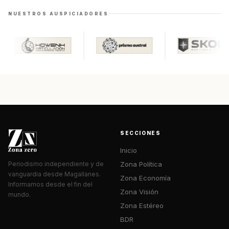
NUESTROS AUSPICIADORES
SECCIONES
Inicio
Zona Política
Periodismo independiente y de
vanguardia desde Magallanes.
Zona Economía
Informamos desde el fin del
Zona Visión
mundo.
Zona Estéreo
BDR