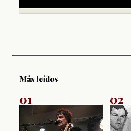
Más leídos
01
02