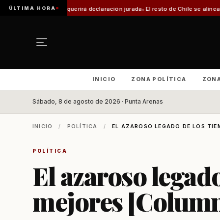
ÚLTIMA HORA
rirá declaración jurada
El resto de Chile se alineará con Magallanes: confi
INICIO
ZONA POLÍTICA
ZON
Sábado, 8 de agosto de 2026 · Punta Arenas
INICIO
/
POLÍTICA
/
EL AZAROSO LEGADO DE LOS TIE
POLÍTICA
El azaroso legad
mejores [Columna