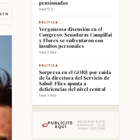
pensionados
hace 12 h
RTIR
POLÍTICA
Vergonzosa discusión en el
Congreso: Senadoras Campillai
y Flores se enfrentaron con
insultos personales
hace 2 días
POLÍTICA
Sorpresa en el GORE por caída
de la directora del Servicio de
Salud: Flies apunta a
deficiencias del nivel central
hace 3 días
RESERVA ESTE
PUBLÍCITE
ESPACIO · CLIC
AQUÍ
PARA COTIZAR