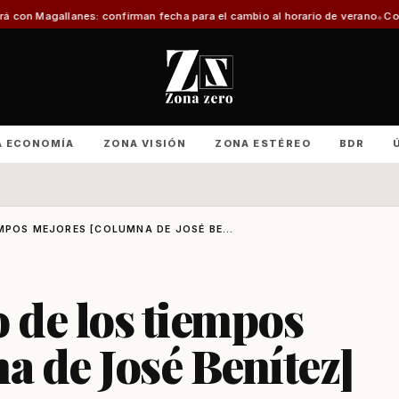
rman fecha para el cambio al horario de verano
Con foco en infraestructura 
A ECONOMÍA
ZONA VISIÓN
ZONA ESTÉREO
BDR
MPOS MEJORES [COLUMNA DE JOSÉ BE...
o de los tiempos
 de José Benítez]