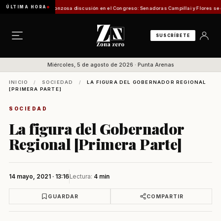
ÚLTIMA HORA
 Pesca
Vergonzosa discusión en el Congreso: Senadoras Campillai y Flores se enfrentaro
SUSCRÍBETE
Miércoles, 5 de agosto de 2026 · Punta Arenas
INICIO
/
SOCIEDAD
/
LA FIGURA DEL GOBERNADOR REGIONAL
[PRIMERA PARTE]
SOCIEDAD
La figura del Gobernador
Regional [Primera Parte]
14 mayo, 2021 · 13:16
Lectura:
4 min
GUARDAR
COMPARTIR