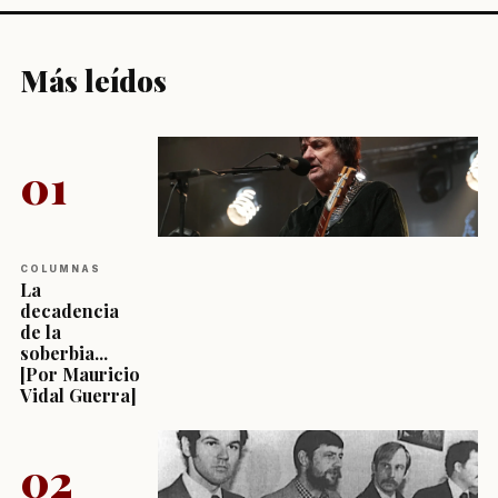
Más leídos
01
COLUMNAS
La
decadencia
de la
soberbia...
[Por Mauricio
Vidal Guerra]
02