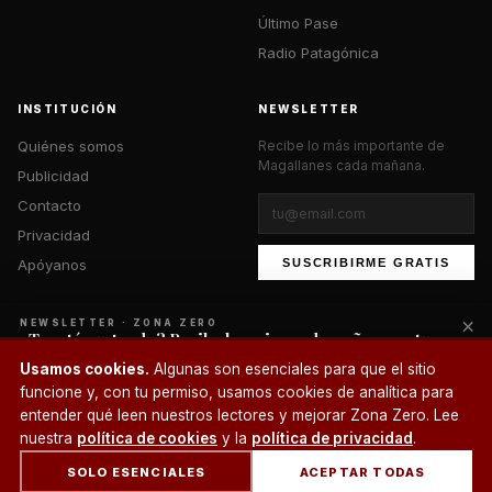
Último Pase
Radio Patagónica
INSTITUCIÓN
NEWSLETTER
Quiénes somos
Recibe lo más importante de
Magallanes cada mañana.
Publicidad
Contacto
Privacidad
Apóyanos
SUSCRIBIRME GRATIS
×
NEWSLETTER · ZONA ZERO
¿Te está gustando? Recibe lo mejor cada mañana en tu
correo.
© 2026 Zona Zero Media. Todos los derechos reservados.
Usamos cookies.
Algunas son esenciales para que el sitio
¿Un café?
funcione y, con tu permiso, usamos cookies de analítica para
SUSCRIBIRME
entender qué leen nuestros lectores y mejorar Zona Zero. Lee
nuestra
política de cookies
y la
política de privacidad
.
SOLO ESENCIALES
ACEPTAR TODAS