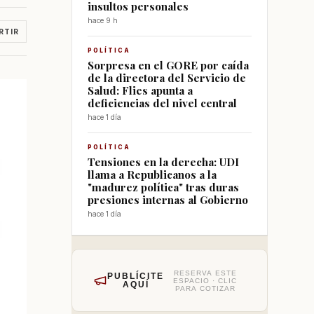
insultos personales
hace 9 h
RTIR
POLÍTICA
Sorpresa en el GORE por caída
de la directora del Servicio de
Salud: Flies apunta a
deficiencias del nivel central
hace 1 día
POLÍTICA
Tensiones en la derecha: UDI
llama a Republicanos a la
"madurez política" tras duras
presiones internas al Gobierno
hace 1 día
RESERVA ESTE
PUBLÍCITE
ESPACIO · CLIC
AQUÍ
PARA COTIZAR