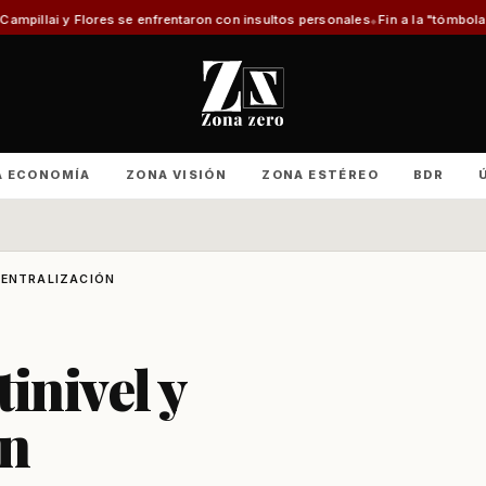
e enfrentaron con insultos personales
Fin a la "tómbola" y retorno del mé
A ECONOMÍA
ZONA VISIÓN
ZONA ESTÉREO
BDR
CENTRALIZACIÓN
inivel y
ón