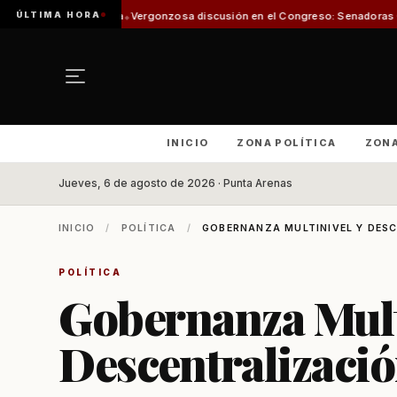
ÚLTIMA HORA
esca
Vergonzosa discusión en el Congreso: Senadoras Campillai y Flores s
INICIO
ZONA POLÍTICA
ZON
Jueves, 6 de agosto de 2026 · Punta Arenas
INICIO
/
POLÍTICA
/
GOBERNANZA MULTINIVEL Y DES
POLÍTICA
Gobernanza Mult
Descentralizaci