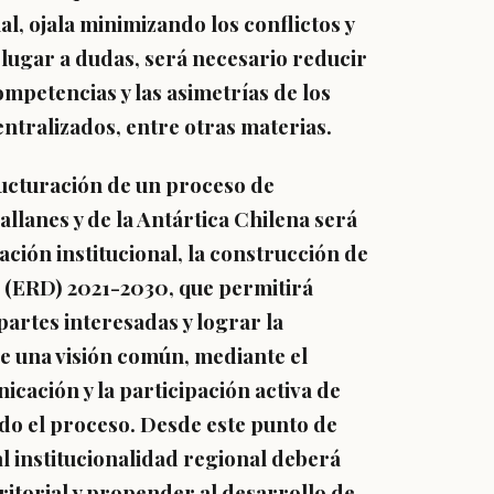
l, ojala minimizando los conflictos y
 lugar a dudas, será necesario reducir
mpetencias y las asimetrías de los
ntralizados, entre otras materias.
tructuración de un proceso de
llanes y de la Antártica Chilena será
ción institucional, la construcción de
o (ERD) 2021-2030, que permitirá
artes interesadas y lograr la
de una visión común, mediante el
cación y la participación activa de
odo el proceso. Desde este punto de
al institucionalidad regional deberá
ritorial y propender al desarrollo de