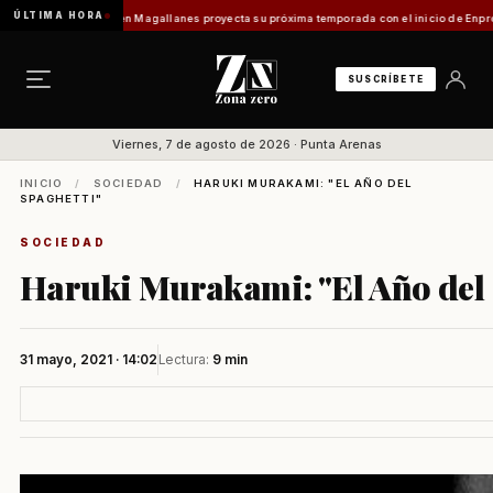
ÚLTIMA HORA
smo en Magallanes proyecta su próxima temporada con el inicio de Enprotur Patagonia 20
SUSCRÍBETE
Viernes, 7 de agosto de 2026 · Punta Arenas
INICIO
/
SOCIEDAD
/
HARUKI MURAKAMI: "EL AÑO DEL
SPAGHETTI"
SOCIEDAD
Haruki Murakami: "El Año del 
31 mayo, 2021 · 14:02
Lectura:
9 min