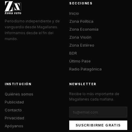
SECCIONES
Inicio
Zona Política
Periodismo independiente y de
vanguardia desde Magallanes.
Zona Economía
Informamos desde el fin del
Zona Visión
mundo.
Zona Estéreo
BDR
Último Pase
Radio Patagónica
INSTITUCIÓN
NEWSLETTER
Quiénes somos
Recibe lo más importante de
Magallanes cada mañana.
Publicidad
Contacto
Privacidad
Apóyanos
SUSCRIBIRME GRATIS