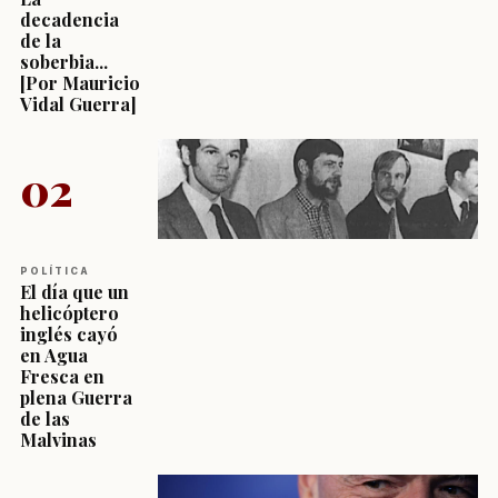
decadencia
de la
soberbia...
[Por Mauricio
Vidal Guerra]
02
POLÍTICA
El día que un
helicóptero
inglés cayó
en Agua
Fresca en
plena Guerra
de las
Malvinas