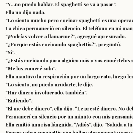
“Y…no puedo hablar. El spaghetti se va a pasar”.
Ella no dijo nada.
“Lo siento mucho pero cocinar spaghetti es una operac
La chica permaneció en silencio. El teléfono en mi ma
“¡Podrías volver a llamarme?”, agregué apresurado.
“¿Porque estás cocinando spaghettis?”, preguntó.
“Si”.
“¿Estás cocinando para alguien más o vas comértelos s
“Me los comeré solo”.
Ella mantuvo la respiración por un largo rato, luego 
“Lo siento, no puedo ayudarte, le dije.
“Hay dinero involucrado, también”.
“Entiendo”.
“El me debe dinero”, ella dijo. “Le presté dinero. No de
Permanecí en silencio por un minuto con mis pensamient
Ella emitió una risa lánguida. “Adiós”, dijo. “Saluda a t
Pensar sobre spaguettis que bullen eternamente pero nun