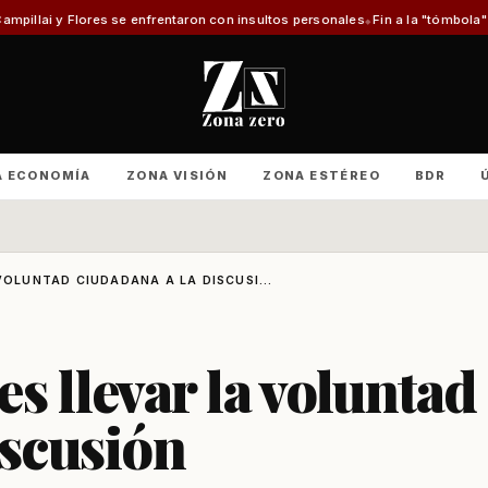
aron con insultos personales
Fin a la "tómbola" y retorno del mérito acad
A ECONOMÍA
ZONA VISIÓN
ZONA ESTÉREO
BDR
VOLUNTAD CIUDADANA A LA DISCUSI...
s llevar la voluntad
iscusión