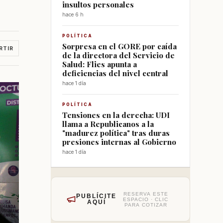
insultos personales
hace 6 h
POLÍTICA
Sorpresa en el GORE por caída
RTIR
de la directora del Servicio de
Salud: Flies apunta a
deficiencias del nivel central
hace 1 día
POLÍTICA
Tensiones en la derecha: UDI
llama a Republicanos a la
"madurez política" tras duras
presiones internas al Gobierno
hace 1 día
RESERVA ESTE
PUBLÍCITE
ESPACIO · CLIC
AQUÍ
PARA COTIZAR