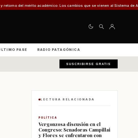
émico: Los cambios que se vienen al Sistema de Admisión Escolar (SAE)
Muel
ÚLTIMO PASE
RADIO PATAGÓNICA
SUSCRIBIRSE GRATIS
LECTURA RELACIONADA
POLÍTICA
Vergonzosa discusión en el
Congreso: Senadoras Campillai
y Flores se enfrentaron con